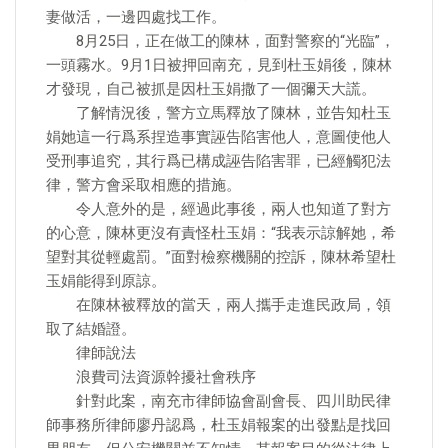
妻做活，一邊四處找工作。
8月25日，正在做工的陳林，面對警察的“光臨”，
一頭霧水。9月1日被押回南充，見到杜玉娟後，陳林
才發現，自己被抓是因杜玉娟撒了一個彌天大謊。
了解情況後，警方立馬釋放了陳林，並告知杜玉
娟她這一行爲系捏造事實誣告陷害他人，意圖使他人
受刑事追究，其行爲已構成誣告陷害罪，已經觸犯法
律，警方會采取相應的措施。
令人意外的是，經過此事後，兩人也知道了對方
的心意，陳林更沒有責怪杜玉娟：“我表示諒解她，希
望對其從輕處罰。”面對檢察機關的控訴，陳林希望杜
玉娟能得到原諒。
在陳林被釋放的當天，兩人攜手走進民政局，領
取了結婚證。
律師說法
浪費司法資源幹擾社會秩序
針對此案，南充市律師協會副會長、四川助民律
師事務所律師廖丹認爲，杜玉娟報案的出發點是找回