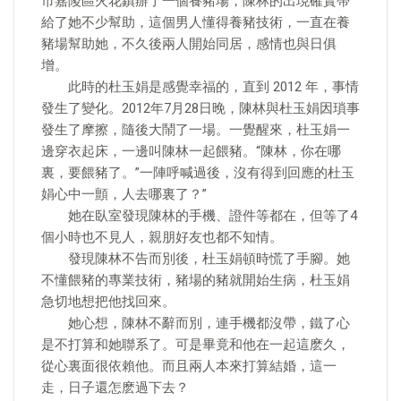
市嘉陵區火花鎮辦了一個養豬場，陳林的出現確實帶
給了她不少幫助，這個男人懂得養豬技術，一直在養
豬場幫助她，不久後兩人開始同居，感情也與日俱
增。
此時的杜玉娟是感覺幸福的，直到 2012 年，事情
發生了變化。2012年7月28日晚，陳林與杜玉娟因瑣事
發生了摩擦，隨後大鬧了一場。一覺醒來，杜玉娟一
邊穿衣起床，一邊叫陳林一起餵豬。“陳林，你在哪
裏，要餵豬了。”一陣呼喊過後，沒有得到回應的杜玉
娟心中一顫，人去哪裏了？”
她在臥室發現陳林的手機、證件等都在，但等了4
個小時也不見人，親朋好友也都不知情。
發現陳林不告而別後，杜玉娟頓時慌了手腳。她
不懂餵豬的專業技術，豬場的豬就開始生病，杜玉娟
急切地想把他找回來。
她心想，陳林不辭而別，連手機都沒帶，鐵了心
是不打算和她聯系了。可是畢竟和他在一起這麽久，
從心裏面很依賴他。而且兩人本來打算結婚，這一
走，日子還怎麽過下去？