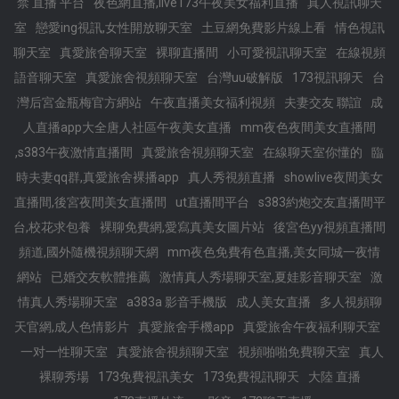
禁 直播 平台
夜色網直播,live173午夜美女福利直播
真人視訊聊天
室
戀愛ing視訊,女性開放聊天室
土豆網免費影片線上看
情色視訊
聊天室
真愛旅舍聊天室
裸聊直播間
小可愛視訊聊天室
在線視頻
語音聊天室
真愛旅舍視頻聊天室
台灣uu破解版
173視訊聊天
台
灣后宮金瓶梅官方網站
午夜直播美女福利視頻
夫妻交友 聯誼
成
人直播app大全唐人社區午夜美女直播
mm夜色夜間美女直播間
,s383午夜激情直播間
真愛旅舍視頻聊天室
在線聊天室你懂的
臨
時夫妻qq群,真愛旅舍裸播app
真人秀視頻直播
showlive夜間美女
直播間,後宮夜間美女直播間
ut直播間平台
s383約炮交友直播間平
台,校花求包養
裸聊免費網,愛寫真美女圖片站
後宮色yy視頻直播間
頻道,國外隨機視頻聊天網
mm夜色免費有色直播,美女同城一夜情
網站
已婚交友軟體推薦
激情真人秀場聊天室,夏娃影音聊天室
激
情真人秀場聊天室
a383a 影音手機版
成人美女直播
多人視頻聊
天官網,成人色情影片
真愛旅舍手機app
真愛旅舍午夜福利聊天室
一对一性聊天室
真愛旅舍視頻聊天室
視頻啪啪免費聊天室
真人
裸聊秀場
173免費視訊美女
173免費視訊聊天
大陸 直播