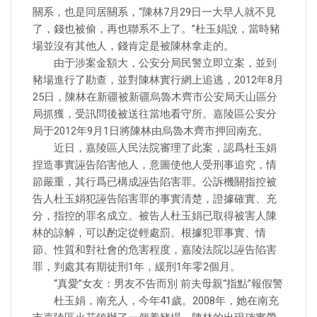
關系，也是同居關系，“陳林7月29日一大早人就不見
了，錢也被偷，再也聯系不上了。”杜玉娟說，當時豬
場並沒有其他人，錢肯定是被陳林拿走的。
由于涉案金額大，公安分局民警立即立案，並到
豬場進行了勘查，並對陳林實行網上追逃，2012年8月
25日，陳林在新疆被新疆烏魯木齊市公安局天山區分
局抓獲，受訊問後被送往當地看守所。嘉陵區公安分
局于2012年9月1日將陳林由烏魯木齊市押回南充。
近日，嘉陵區人民法院審理了此案，認爲杜玉娟
捏造事實誣告陷害他人，意圖使他人受刑事追究，情
節嚴重，其行爲已構成誣告陷害罪。公訴機關指控被
告人杜玉娟犯誣告陷害罪的事實清楚，證據確實、充
分，指控的罪名成立。被告人杜玉娟已取得被害人陳
林的諒解，可以酌定從輕處罰。根據犯罪事實、情
節、性質和對社會的危害程度，嘉陵法院以誣告陷害
罪，判處其有期徒刑1年，緩刑1年零2個月。
“真愛”女友：男友不告而別 前夫母親“指點”報假警
杜玉娟，南充人，今年41歲。2008年，她在南充