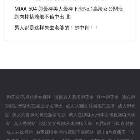
MIAA-504 與最棒美人最棒下流No.1高級女公關玩
到肉棒搞壞般不倫中出 北
男人都是这样失去老婆的！超中肯！！
聊天技巧,視頻美女裸聊
激情真人秀場聊天室
聊性聊天室
冰心聊
視頻語音聊天室,線上交友聊天
成人貼圖區,韓國視訊直播
成人聊天
室
美女約會聊天,黃色激情電影
成人在線聊天,日本女優視頻聊天網
站
真人秀網站
視頻美女裸聊,夜未聊聊天室
免費a片下載,夜射貓
成人在線視頻
做愛裸聊室,色情電影下載網站
線上a片直播王
18