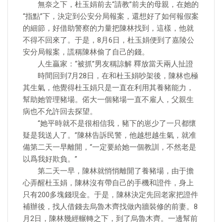
無奈之下，杜玉娟前去“請教”前夫的母親，在她的
“指點”下，決定到公安分局報案，還想好了如何報假案
的細節，好借助警察的力量把陳林找到，這樣，他就
不得不回來了。于是，8月6日，杜玉娟便到了嘉陵公
安分局報案，謊稱陳林偷了自己的錢。
人生贏家：“被抓”男友稱諒解 釋放當天兩人扯證
時間回到7月28日，在和杜玉娟吵架後，陳林也極
其生氣，他覺得杜玉娟只是一直在利用其養豬能力，
幫助她管理豬場。偌大一個豬場一直不雇人，父親生
病也不允許回去探望。
“她平時就不是很相信我，豬下的崽少了一只都懷
疑是我送人了。”陳林告訴民警，他越想越生氣，就准
備第二天一早離開，“一定要給她一個教訓，不然老是
以爲我好欺負。”
第二天一早，陳林就悄悄離開了養豬場，由于擔
心弄醒杜玉娟，陳林沒有帶自己的手機和證件，身上
只有200多塊錢現金。于是，陳林決定先回老家把證件
補辦後，找人借錢去烏魯木齊找做內牆裝修的前妻。8
月2日，陳林幾經輾轉之下，到了烏魯木齊。一邊幫前