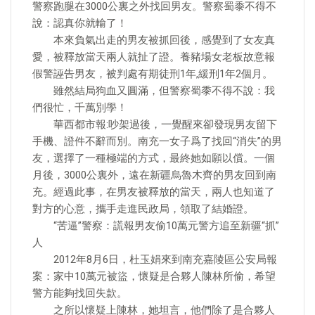
警察跑腿在3000公裏之外找回男友。警察蜀黍不得不
說：認真你就輸了！
本來負氣出走的男友被抓回後，感覺到了女友真
愛，被釋放當天兩人就扯了證。養豬場女老板故意報
假警誣告男友，被判處有期徒刑1年,緩刑1年2個月。
雖然結局狗血又圓滿，但警察蜀黍不得不說：我
們很忙，千萬別學！
華西都市報:吵架過後，一覺醒來卻發現男友留下
手機、證件不辭而別。南充一女子爲了找回“消失”的男
友，選擇了一種極端的方式，最終她如願以償。一個
月後，3000公裏外，遠在新疆烏魯木齊的男友回到南
充。經過此事，在男友被釋放的當天，兩人也知道了
對方的心意，攜手走進民政局，領取了結婚證。
“苦逼”警察：謊報男友偷10萬元警方追至新疆“抓”
人
2012年8月6日，杜玉娟來到南充嘉陵區公安局報
案：家中10萬元被盜，懷疑是合夥人陳林所偷，希望
警方能夠找回失款。
之所以懷疑上陳林，她坦言，他們除了是合夥人