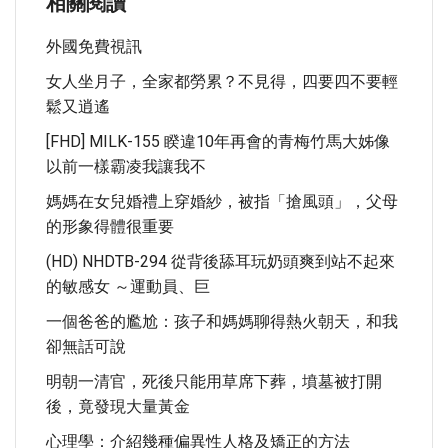
相關閱讀
外國免費視訊
女人坐月子，全家都勞累？不見得，四要四不要輕
鬆又逍遙
[FHD] MILK-155 睽違10年再會的青梅竹馬大姊像
以前一樣霸凌我讓我不
媽媽在女兒婚禮上穿婚紗，被指「搶風頭」，父母
的形象得體很重要
(HD) NHDTB-294 從背後舔耳玩奶頭爽到站不起來
的敏感女 ～運動員、巨
一個爸爸的尷尬：孩子和媽媽聊得熱火朝天，和我
卻無話可說
明朝一清官，死後只能用草席下葬，墳墓被打開
後，竟發現大量黃金
心理學：介紹幾種偏異性人格及矯正的方法