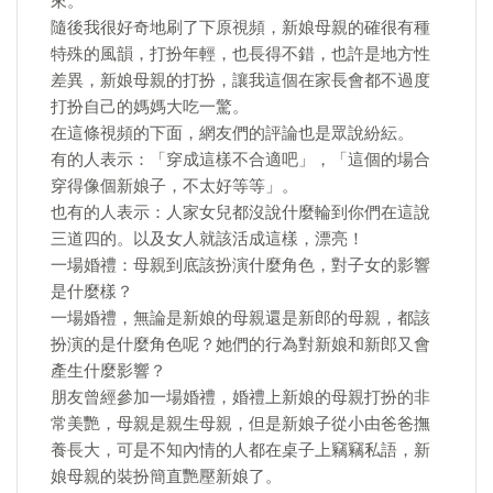
來。
隨後我很好奇地刷了下原視頻，新娘母親的確很有種
特殊的風韻，打扮年輕，也長得不錯，也許是地方性
差異，新娘母親的打扮，讓我這個在家長會都不過度
打扮自己的媽媽大吃一驚。
在這條視頻的下面，網友們的評論也是眾說紛紜。
有的人表示：「穿成這樣不合適吧」，「這個的場合
穿得像個新娘子，不太好等等」。
也有的人表示：人家女兒都沒說什麼輪到你們在這說
三道四的。以及女人就該活成這樣，漂亮！
一場婚禮：母親到底該扮演什麼角色，對子女的影響
是什麼樣？
一場婚禮，無論是新娘的母親還是新郎的母親，都該
扮演的是什麼角色呢？她們的行為對新娘和新郎又會
產生什麼影響？
朋友曾經參加一場婚禮，婚禮上新娘的母親打扮的非
常美艷，母親是親生母親，但是新娘子從小由爸爸撫
養長大，可是不知內情的人都在桌子上竊竊私語，新
娘母親的裝扮簡直艷壓新娘了。