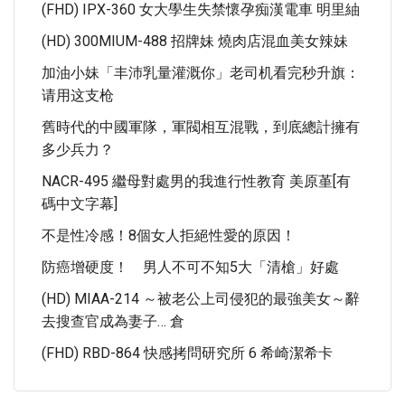
(FHD) IPX-360 女大學生失禁懷孕痴漢電車 明里紬
(HD) 300MIUM-488 招牌妹 燒肉店混血美女辣妹
加油小妹「丰沛乳量灌溉你」老司机看完秒升旗：
请用这支枪
舊時代的中國軍隊，軍閥相互混戰，到底總計擁有
多少兵力？
NACR-495 繼母對處男的我進行性教育 美原堇[有
碼中文字幕]
不是性冷感！8個女人拒絕性愛的原因！
防癌增硬度！ 男人不可不知5大「清槍」好處
(HD) MIAA-214 ～被老公上司侵犯的最強美女～辭
去搜查官成為妻子… 倉
(FHD) RBD-864 快感拷問研究所 6 希崎潔希卡