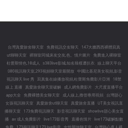
台灣真愛旅舍聊天室
免費視訊交友聊天
147大膽西西裸體寫真
ut聊聊天室
裸聊室同城床友交友,色、情片圖片
免費進入裸聊室
杜蕾斯情色,18成人
s383live影城,知名辣模遭扒衣
線上聊天平台
080視訊聊天室,293視頻聊天室最開放
中國比基尼美女視頻,影音
視訊聊天 live 秀
寫真集在線播放視頻,杜蕾斯免費影片亞洲
18禁
線上 直播
真愛旅舍聊天室破解
成人網免費影片
大尺度直播平台
app大全
免費裸體美女聊天室
成人線上,擼管專用視頻
台灣甜心
女孩視訊聊天室
真愛旅舍ut聊天室
真愛旅舍直播
UT美女視訊直
播聊天室
173免費視訊聊天
影音視訊聊天室
showlive甜心美女直
播
av 成人免費影片
live173影音秀
直播色情片
live173破解點數
免費
173視訊聊天173 live影音
女性開放聊天室
台灣甜心真人裸