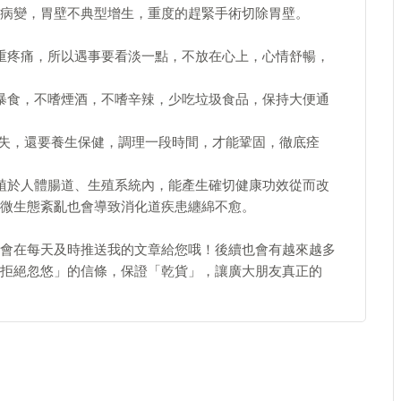
病變，胃壁不典型增生，重度的趕緊手術切除胃壁。
重疼痛，所以遇事要看淡一點，不放在心上，心情舒暢，
暴食，不嗜煙酒，不嗜辛辣，少吃垃圾食品，保持大便通
消失，還要養生保健，調理一段時間，才能鞏固，徹底痊
植於人體腸道、生殖系統內，能產生確切健康功效從而改
微生態紊亂也會導致消化道疾患纏綿不愈。
會在每天及時推送我的文章給您哦！後續也會有越來越多
拒絕忽悠」的信條，保證「乾貨」，讓廣大朋友真正的