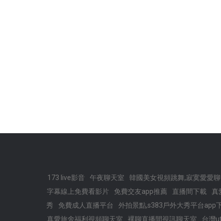
173 live影音
午夜聊天室
韓國美女視頻跳舞,寂寞愛愛
字幕線上免費看影片
免費交友app推薦
直播間下載
真
秀
免費成人直播平台
外拍景點,s383戶外大秀平台app
真愛旅舍福利視頻聊天室
裸聊直播間視訊聊天室
台灣u