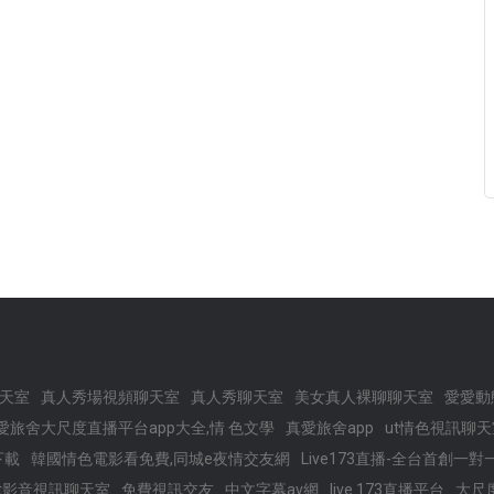
聊天室
真人秀場視頻聊天室
真人秀聊天室
美女真人裸聊聊天室
愛愛動
愛旅舍大尺度直播平台app大全,情 色文學
真愛旅舍app
ut情色視訊聊天
下載
韓國情色電影看免費,同城e夜情交友網
Live173直播-全台首創一
t影音視訊聊天室
免費視訊交友
中文字幕av網
live 173直播平台
大尺