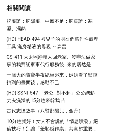
相關閱讀
脾虛證：脾陽虛、中氣不足；脾實證：寒
濕、濕熱
(HD) HBAD-494 被兒子的朋友們當作性處理
工具 滿身精液的母親 ～森螢
GS-411 太太照顧親人回老家、沒辦法做家
事的我拜託家事代行服務後…來的居然是
一歲大的寶寶半夜總坐起來，媽媽看了監控
拍到的畫面後，感動不已
(HD) SSNI-547 「老公…對不起」公公總趁
丈夫洗澡的15分鐘來幹我 吉
古代志怪故事（八臂鄱陽兒，金丹）
10分鐘就好！女人不會說的「情慾噴發」絕
倫技巧！別讓「羞恥感作祟」其實超重要…