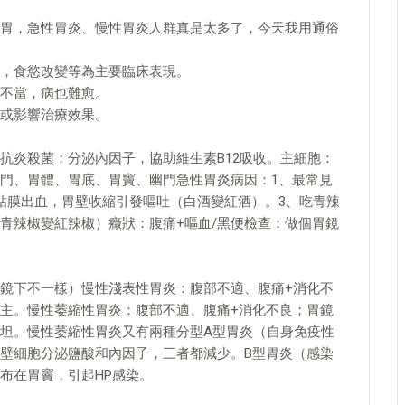
胃，急性胃炎、慢性胃炎人群真是太多了，今天我用通俗
，食慾改變等為主要臨床表現。
不當，病也難愈。
或影響治療效果。
抗炎殺菌；分泌內因子，協助維生素B12吸收。主細胞：
門、胃體、胃底、胃竇、幽門急性胃炎病因：1、最常見
粘膜出血，胃壁收縮引發嘔吐（白酒變紅酒）。3、吃青辣
青辣椒變紅辣椒）癥狀：腹痛+嘔血/黑便檢查：做個胃鏡
鏡下不一樣）慢性淺表性胃炎：腹部不適、腹痛+消化不
主。慢性萎縮性胃炎：腹部不適、腹痛+消化不良；胃鏡
坦。慢性萎縮性胃炎又有兩種分型A型胃炎（自身免疫性
壁細胞分泌鹽酸和內因子，三者都減少。B型胃炎（感染
布在胃竇，引起HP感染。