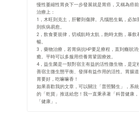
慢性萎縮性胃炎下一步發展就是胃癌，又稱為癌前
治療上：
1，木旺則克土，肝鬱則傷脾。凡惱怒生氣，必加
則疾病易愈。
2，飲食要規律，切戒飢時太飢，飽時太飽，暴飲
暢。
3，藥物治療，若胃病抗HP要足療程，直到癥狀
癒。平時可以多服用些養胃鞏固療效。
4，益生菌是一類對宿主有益的活性微生物，是定
善宿主微生態平衡、發揮有益作用的活性。胃腸道
胃要好，吃嘛嘛香！
如果喜歡我的文章，可以關注「普照醫生」，系統
的「乾貨」推送給您！我一直秉承著「科普健康，
「健康」。