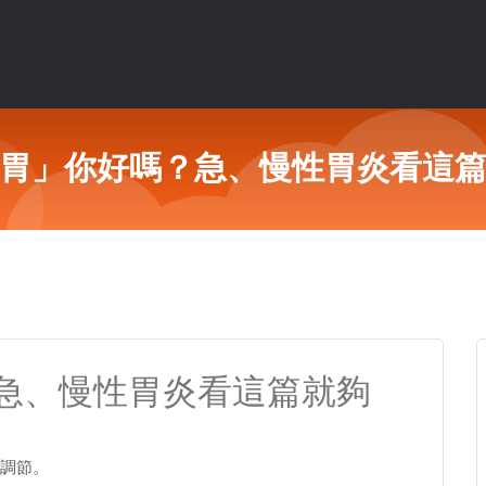
胃」你好嗎？急、慢性胃炎看這
急、慢性胃炎看這篇就夠
調節。