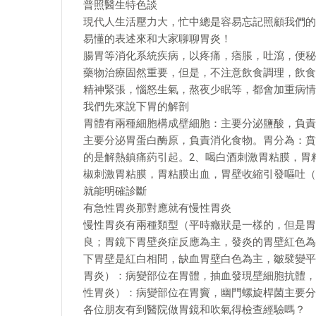
普照醫生特色談
現代人生活壓力大，忙中總是容易忘記照顧我們的
易懂的表述來和大家聊聊胃炎！
腸胃等消化系統疾病，以疼痛，痞脹，吐瀉，便秘
藥物治療固然重要，但是，不注意飲食調理，飲食
精神緊張，惱怒生氣，熬夜少眠等，都會加重病情
我們先來說下胃的解剖
胃體有兩種細胞構成壁細胞：主要分泌鹽酸，負責
主要分泌胃蛋白酶原，負責消化食物。胃分為：賁
的是解熱鎮痛葯引起。2、喝白酒刺激胃粘膜，胃
椒刺激胃粘膜，胃粘膜出血，胃壁收縮引發嘔吐（
就能明確診斷
有急性胃炎那對應就有慢性胃炎
慢性胃炎有兩種類型（平時癥狀是一樣的，但是胃
良；胃鏡下胃壁炎症反應為主，發炎的胃壁紅色為
下胃壁是紅白相間，缺血胃壁白色為主，皺襞變平
胃炎）：病變部位在胃體，抽血發現壁細胞抗體，
性胃炎）：病變部位在胃竇，幽門螺旋桿菌主要分
各位朋友有到醫院做胃鏡和吹氣得檢查經驗嗎？