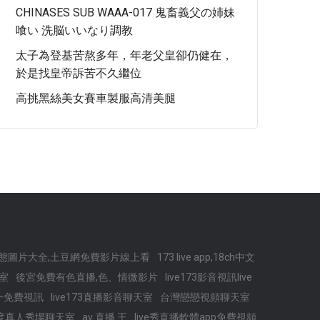
CHINASES SUB WAAA-017 鬼畜義父の姉妹
喰い 洗脳いいなり調教
太子為登基苦熬多年，年老父皇卻仍健在，
於是找皇帝訴苦不久繼位
高挑黑絲美女賽車製服高清美腿
態圖片大全,土豆網免費影片線上看
173 live app,18ch中文
室
後宮免費有色直播,色、情微影片
live173影音視訊live
對一免費視訊
live173直播影音聊天室
台灣戀戀視頻聊天室
度真人秀場聊天室
av 直播 王
live秀直播軟體app免費視頻