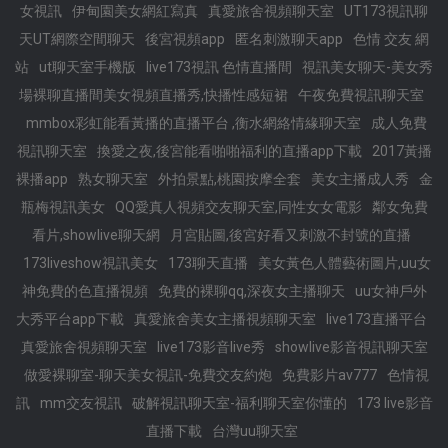
女視訊
伊甸園美女網紅寫真
真愛旅舍視頻聊天室
UT173視訊聊
天UT網際空間聊天
後宮視頻app
匿名刺激聊天app
色情 交友 網
站
ut聊天室手機版
live173視訊 色情直播間
視訊美女聊天-美女秀
場裸聊直播間美女視頻直播秀,快播性感短裙
午夜免費視訊聊天室
mmbox彩虹能看黃播的直播平台 ,衡水網絡情緣聊天室
成人免費
視訊聊天室
換愛之夜,後宮能看啪啪福利的直播app下載
2017黃播
裸播app
熟女聊天室
外拍景點,桃園按摩全套
美女主播成人秀
金
瓶梅視訊美女
QQ愛真人視頻交友聊天室,同性女女電影
鄰女免費
看片,showlive聊天網
月宮貼圖,後宮好看又刺激不封號的直播
173liveshow視訊美女
173聊天直播
美女黃色人體藝術圖片,uu女
神免費的色直播視頻
免費的裸聊qq,深夜女主播聊天
uu女神戶外
大秀平台app下載
真愛旅舍美女主播視頻聊天室
live173直播平台
真愛旅舍視頻聊天室
live173影音live秀
showlive影音視訊聊天室
做愛裸聊室-聊天美女視訊-免費交友約炮
免費影片av777
色情視
訊
mm交友視訊
破解視訊聊天室-福利聊天室你懂的
173 live影音
直播下載
台灣uu聊天室