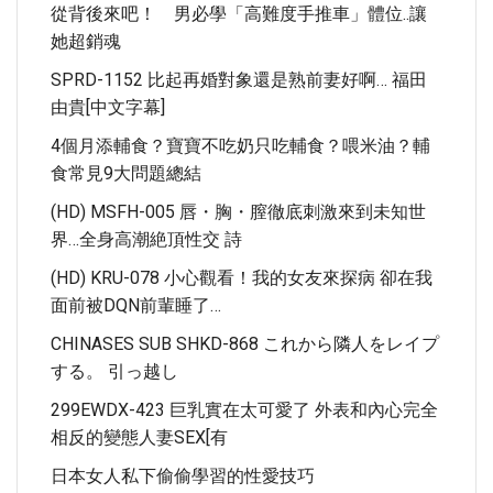
從背後來吧！ 男必學「高難度手推車」體位..讓
她超銷魂
SPRD-1152 比起再婚對象還是熟前妻好啊… 福田
由貴[中文字幕]
4個月添輔食？寶寶不吃奶只吃輔食？喂米油？輔
食常見9大問題總結
(HD) MSFH-005 唇・胸・膣徹底刺激來到未知世
界…全身高潮絶頂性交 詩
(HD) KRU-078 小心觀看！我的女友來探病 卻在我
面前被DQN前輩睡了…
CHINASES SUB SHKD-868 これから隣人をレイプ
する。 引っ越し
299EWDX-423 巨乳實在太可愛了 外表和內心完全
相反的變態人妻SEX[有
日本女人私下偷偷學習的性愛技巧