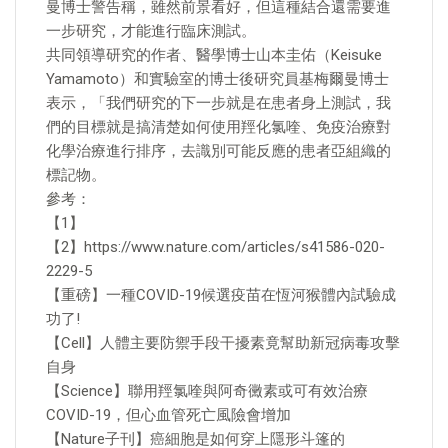
曼博士警告稱，雖然前景看好，但這種結合還需要進
一步研究，才能進行臨床測試。
共同領導研究的作者、醫學博士山本圭佑（Keisuke
Yamamoto）和實驗室的博士後研究員基梅爾曼博士
表示，「我們研究的下一步就是在患者身上測試，我
們的目標就是搞清楚如何使用羥化氯喹、免疫治療對
化學治療進行排序，去識別可能反應的患者亞組織的
標記物。
參考：
【1】
【2】https://www.nature.com/articles/s41586-020-
2229-5
【重磅】一種COVID-19候選疫苗在恆河猴體內試驗成
功了!
【Cell】人體主要防禦手段干擾素竟幫助新冠病毒攻擊
自身
【Science】聯用羥氯喹與阿奇黴素或可有效治療
COVID-19，但心血管死亡風險會增加
【Nature子刊】癌細胞是如何穿上隱形斗篷的