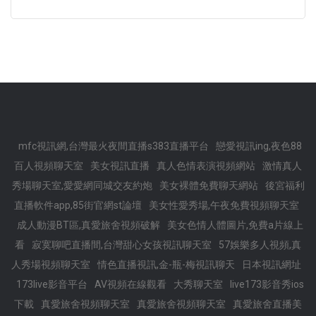
mfc視訊網,台灣最火夜間直播s383直播平台
戀愛視訊ing,夜色88
百人視頻聊天室
美女視訊直播
真人色情表演視頻網站
激情真人
秀場聊天室,愛愛網同城交友約炮
美女裸體免費聊天網站
後宮福利
直播軟件app,85街官網st論壇
美女性愛秀場,午夜免費視頻聊天室
成人動漫BT區,真愛旅舍視頻破解
美女色情人體圖片,免費a片線上
看
寂寞聊吧直播間,台灣甜心女孩視訊聊天室
57娛樂多人視頻,真
人秀場視頻聊天室
情色直播視訊,金-瓶-梅視訊聊天
日本視訊網址
173live影音平台
AV視頻在線觀看
大秀聊天室
live173影音秀ios
下載
真愛旅舍視頻聊天室
真愛旅舍視頻聊天室
真愛旅舍直播美