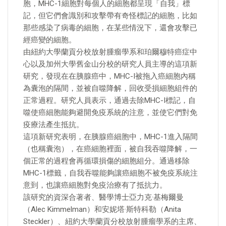
胞，MHC-1細胞對每個人的細胞都呈現「自我」標
記，但它們會識別和攻擊帶有奇怪標記的細胞，比如
那些感染了病毒的細胞，在某些情況下，還會攻擊已
經癌變的細胞。
由紐約大學蘭貢分校放射腫瘤學系和珀爾穆特癌症中
心以及加州大學舊金山分校的研究人員主導的這項新
研究，發現在在胰腺癌中，MHC-I被拖入癌細胞內稱
為囊泡的隔間，並被自噬降解，回收受損細胞組件的
正常過程。研究人員表示，通過去除MHC-I標記，自
噬使癌細胞能夠避開免疫系統的注意，並使它們對免
疫療法產生抵抗。
這項新研究表明，在胰腺癌細胞中，MHC-1進入隔間
（也稱囊泡），在癌細胞裡面，被自我吞噬降解，一
個正常的過程會再循環損傷的細胞組分。通過移除
MHC-1標籤，自我吞噬能夠讓癌細胞不被免疫系統注
意到，也讓癌細胞對免疫治療有了抵抗力。
該研究的資深合著者、醫學博士亞力克·基梅爾曼
（Alec Kimmelman）和安妮塔·斯特科勒（Anita
Steckler）、紐約大學蘭貢分校放射腫瘤學系的主席、