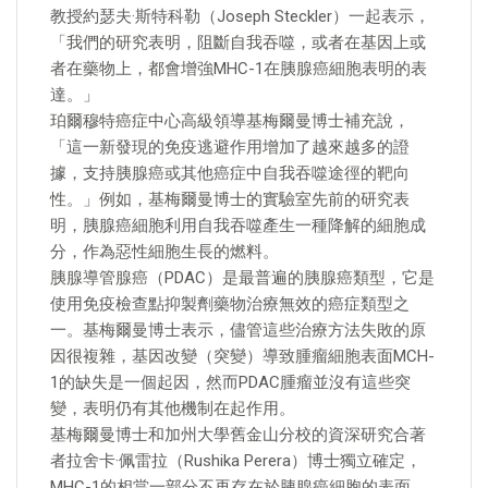
教授約瑟夫·斯特科勒（Joseph Steckler）一起表示，
「我們的研究表明，阻斷自我吞噬，或者在基因上或
者在藥物上，都會增強MHC-1在胰腺癌細胞表明的表
達。」
珀爾穆特癌症中心高級領導基梅爾曼博士補充說，
「這一新發現的免疫逃避作用增加了越來越多的證
據，支持胰腺癌或其他癌症中自我吞噬途徑的靶向
性。」例如，基梅爾曼博士的實驗室先前的研究表
明，胰腺癌細胞利用自我吞噬產生一種降解的細胞成
分，作為惡性細胞生長的燃料。
胰腺導管腺癌（PDAC）是最普遍的胰腺癌類型，它是
使用免疫檢查點抑製劑藥物治療無效的癌症類型之
一。基梅爾曼博士表示，儘管這些治療方法失敗的原
因很複雜，基因改變（突變）導致腫瘤細胞表面MCH-
1的缺失是一個起因，然而PDAC腫瘤並沒有這些突
變，表明仍有其他機制在起作用。
基梅爾曼博士和加州大學舊金山分校的資深研究合著
者拉舍卡·佩雷拉（Rushika Perera）博士獨立確定，
MHC-1的相當一部分不再存在於胰腺癌細胞的表面，