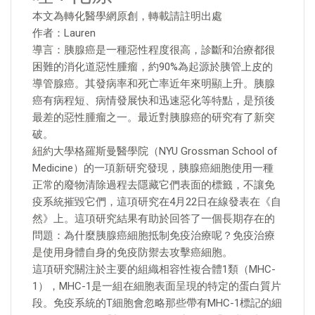
本文為轉化醫學網原創，轉載請註明出處
作者：Lauren
導言：胰腺癌是一種惡性程度很高，診斷和治療都很
困難的消化道惡性腫瘤，約90%為起源於胰管上皮的
導管腺癌。其發病率和死亡率近年來明顯上升。胰腺
癌有病程短、病情發展快和迅速惡化等特點，是預後
最差的惡性腫瘤之一。最近對胰腺癌的研究有了新突
破。
紐約大學格羅斯曼醫學院（NYU Grossman School of
Medicine）的一項新研究發現，胰腺癌細胞使用一種
正常的廢物清除過程去隱藏它們表面的標籤，不讓免
疫系統摧毀它們，這項研究在4月22日在線發表在《自
然》上。這項研究結果有助於回答了一個長期存在的
問題：為什麼胰腺癌細胞抵制免疫治療呢？免疫治療
是使用身體自身的免疫防禦去攻擊癌細胞。
這項研究關注於主要的組織相容性複合體1類（MHC-
1），MHC-1是一組在細胞表面呈現的特定的蛋白質片
段。免疫系統的T細胞會忽略那些帶有MHC-1標記的細