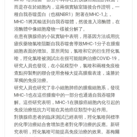
而是存在於細胞內，這兩個實驗室隨後合作證明，一
種自我吞噬蛋白（也稱NBR1）附著在MHC-1上，
MHC-1將其輸送到自我吞噬體，然後進入溶酶體，在
溶酶體中像細胞廢物一樣被分解了。
在患有胰腺癌的小鼠實驗中表明，用基因方法或用抗
瘧疾藥物氯喹阻斷自我吞噬會導致MHC-1分子在腫瘤
細胞表面的增加。眾所周知，氯喹和它的衍生羥化氯
喹，羥化氯喹被測試出在很可能能夠治療COVID-19，
研究人員也發現，在小鼠模型中，氯喹和兩種免疫檢
查點抑製劑的聯合使用會極大提高腫瘤表達，遠勝於
單獨的免疫治療。
研究人員也研究了非小細胞肺癌的腫瘤細胞系，發現
MHC-1也在這些腫瘤中的一部分也通過自我吞噬降
解。這些研究表明，MHC-1在胰腺癌細胞內化引起的
免疫治療抵抗力可能在其他癌症類型中起作用。
對胰腺癌患者的臨床測試已經表明，羥化氯喹與標準
的化學治療結合會增加患者對化學治療的反應。新研
究表明，羥化氯喹可能提高免疫治療的效果。基梅爾