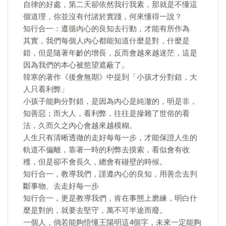
自律的好處，第二天卻依然我行我素，那就是不懂這
個道理，你並沒有付諸於實踐，何來懂得一說？
知行合一：遵循內心的良知去行動，才能有所作為
其實，我們每個人內心都能知道什麼是對，什麼是
錯，但是隨著年齡的增長，反而會越來越迷茫，這是
因為我們的本心被慾望遮蔽了。
韓寒的著作《後會無期》中提到「小孩才分對錯，大
人只看利弊」
小孩子能夠分對錯，是因為內心是純澈的，明是非，
知善惡；而大人，看利弊，往往是摻雜了世俗的看
法，久而久之內心會越來越模糊。
人生只有清晰透徹的走好每每一步，才能保證人生的
軌道不偏離，靠著一時的利弊去摸索，看似會有收
穫，但是卻不會長久，總會有碰壁的時候。
知行合一，教導我們，謹遵內心的良知，用善念去判
斷事物、去走好每一步
知行合一，更是教導我們，肯在事態上磨練，明白什
麼是對的，就要去堅守，萬不可半途而廢。
一個人，倘若能夠悟懂王陽明這4個字，未來一定能夠