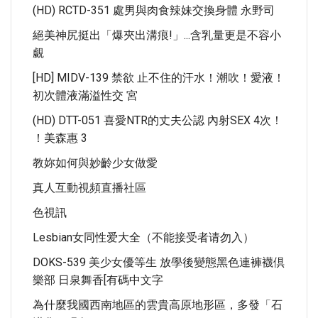
(HD) RCTD-351 處男與肉食辣妹交換身體 永野司
絕美神尻挺出「爆夾出溝痕!」...含乳量更是不容小
覷
[HD] MIDV-139 禁欲 止不住的汗水！潮吹！愛液！
初次體液滿溢性交 宮
(HD) DTT-051 喜愛NTR的丈夫公認 內射SEX 4次！
！美森惠 3
教妳如何與妙齡少女做愛
真人互動視頻直播社區
色視訊
Lesbian女同性爱大全（不能接受者请勿入）
DOKS-539 美少女優等生 放學後變態黑色連褲襪倶
樂部 日泉舞香[有碼中文字
為什麼我國西南地區的雲貴高原地形區，多發「石