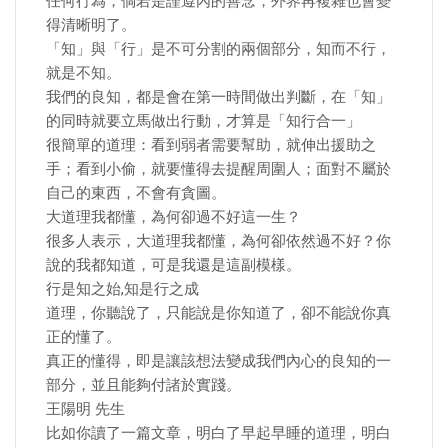
任何行為，倘若是謹遵內的善念，外界再複雜也會變
得清晰明了。
「知」與「行」是不可分割的兩個部分，知而不行，
就是不知。
我們的良知，都是會在第一時間做出判斷，在「知」
的同時就要立馬做出行動，才算是「知行合一」
很簡單的道理：看到弱者需要幫助，就伸出援助之
手；看到小偷，就要懂得去提醒周圍人；面對不屬於
自己的東西，不會有貪圖。
大道理我都懂，為何卻過不好這一生？
很多人表示，大道理我都懂，為何卻依然過不好？你
說的我都知道，可是我還是這副模樣。
行是知之始,知是行之成
道理，你聽說了，只能說是你知道了，卻不能說你真
正的懂了。
真正的懂得，即是讓該想法變成我們內心的良知的一
部分，並且能夠付諸於實踐。
王陽明 先生
比如你讀了一篇文章，明白了早起早睡的道理，明白