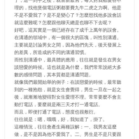
了，這一到手之後，就喜新厭舊，每天對我都愛答不
理的，找他煲個電話粥都要費九牛二虎之力啊。他是
不是不愛我了？是不是變心了？怎麼想找他多說會話
就這麼難呢？怎麼跟他聊天總是也聊不下去呢？
好吧，這其實是一個已經存在了成千上萬年的誤會。
在溝通的領域中，有一個很大的區塊，叫性別溝通。
主要就是討論男女之間，因為他們先天，後天發展上
的差異，所造成的不同的溝通習慣。
而性別溝通中，最具體的應用，往往就是發生在男女
談戀愛的時候。這也就是為什麼，我們常常說絕大多
數的感情問題，其本質都是溝通問題。
就像我們最開始舉的例子：在談戀愛的時候，最常聽
到的一種抱怨，就是女生會覺得，男生一旦在一起之
後，就漸漸地變得對女生愛理不理。常常要麼不會主
動打電話，要麼就是兩三天才打一通電話。
而且，即便打通了電話，態度也很敷衍。
往往就是：嗯，哦哦，好，我知道了，掛了。
這種情況，往往會產生兩種誤解：一、我男友這麼
做，是不是因為他不愛我了。二、男生是不是只要跟