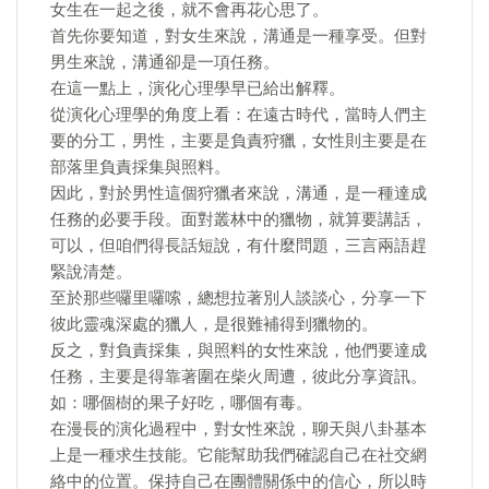
女生在一起之後，就不會再花心思了。
首先你要知道，對女生來說，溝通是一種享受。但對
男生來說，溝通卻是一項任務。
在這一點上，演化心理學早已給出解釋。
從演化心理學的角度上看：在遠古時代，當時人們主
要的分工，男性，主要是負責狩獵，女性則主要是在
部落里負責採集與照料。
因此，對於男性這個狩獵者來說，溝通，是一種達成
任務的必要手段。面對叢林中的獵物，就算要講話，
可以，但咱們得長話短說，有什麼問題，三言兩語趕
緊說清楚。
至於那些囉里囉嗦，總想拉著別人談談心，分享一下
彼此靈魂深處的獵人，是很難補得到獵物的。
反之，對負責採集，與照料的女性來說，他們要達成
任務，主要是得靠著圍在柴火周遭，彼此分享資訊。
如：哪個樹的果子好吃，哪個有毒。
在漫長的演化過程中，對女性來說，聊天與八卦基本
上是一種求生技能。它能幫助我們確認自己在社交網
絡中的位置。保持自己在團體關係中的信心，所以時