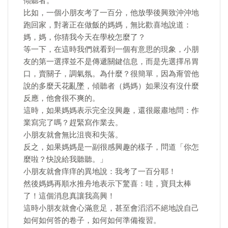
傾聽者。
比如，一個小朋友考了一百分，他放學後興致沖沖地
跑回家，對著正在做飯的媽媽，無比歡喜地說道：
媽，媽，你猜我今天在學校怎麼了？
等一下，在這時我們就看到一個有意思的現象，小朋
友的第一選擇並不是傳遞關鍵信息，而是先選擇吊胃
口，賣關子，調氣氛。為什麼？很簡單，因為甭管他
說的多麼天花亂墜，傾聽者（媽媽）如果沒有沒什麼
反應，他會很不爽的。
這時，如果媽媽表示完全沒興趣，還很嚴肅地問：作
業寫完了嗎？趕緊寫作業去。
小朋友就會無比沮喪和失落。
反之，如果媽媽是一副很感興趣的樣子，問道「你怎
麼啦？快說給我聽聽。」
小朋友就會痒痒的異地說：我考了一百分耶！
然後媽媽再順水推舟地表示下驚喜：哇，寶貝太棒
了！這個消息真讓我高興！
這時小朋友就會心滿意足，甚至會滔滔不絕地說自己
如何如何答的卷子，如何如何準備複習。