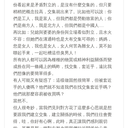
份看起來是矛盾對立的，是沒有什麼交集的，但只要
稍稍把概念拉高，交集就出來了。比如他可以說：你
們是工人，我是富人，但我們都是勞動致富的人；你
們是南方人，我是北方人，但我們都是中國人……
再比如：兒媳與婆婆的身份與立場看似對立，且水火
不容；但她們在溝通時也是大有交集可尋的：媽媽，
您是女人，我也是女人，女人何苦為難女人，莫不如
聯起手來，一起吐槽這些臭男人！
所有的人都可以因為種種的物質或精神利益關係而變
成拴在同一條繩上的螞蚱，找交集，套近乎，遠比我
們想像的要簡單得多。
有人可能又有疑惑了：這樣做固然很簡單，但被套近
乎的人傻嗎？他們就不知道我們在找交集套近乎嗎？
他們就那麼容易被收買嗎？
當然不。
但人很奇妙，當我們見到對方花了這麼多心思就是想
要跟我們建立交集，建立關係的時候，我們往往會覺
得，哇，你好有心啊，此時，真正讓我們感到親切