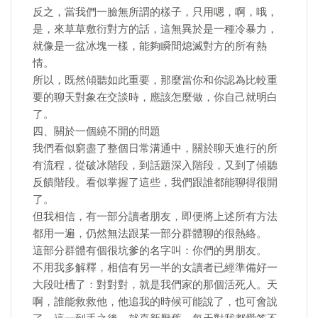
反之，當我們一臉無所謂的樣子，只用嗯，啊，哦，
是，來草草敷衍對方的話，這無異於是一種冷暴力，
就像是一盆冰塊一樣，能夠瞬間熄滅對方的所有熱
情。
所以，既然傾聽如此重要，那麼當你和你認為比較重
要的聊天對象在交談時，應該怎麼做，你自己就明白
了。
四、關於一個繞不開的問題
我們看似窮盡了整個日常溝通中，關於聊天進行的所
有流程，從破冰階段，到話題深入階段，又到了傾聽
反饋階段。看似掌握了這些，我們跟誰都能聊得很開
了。
但我相信，有一部分讀者朋友，即便將上述所有方法
都用一遍，仍然無法跟某一部分群體聊的很熱絡。
這部分群體有個很坑爹的名字叫：你們的男朋友。
不用我多解釋，相信有另一半的女讀者已經準備好一
大段吐槽了：對對對，就是我們家的那個活死人。天
啊，誰能救救他，他追我的時候可能說了，也可會說