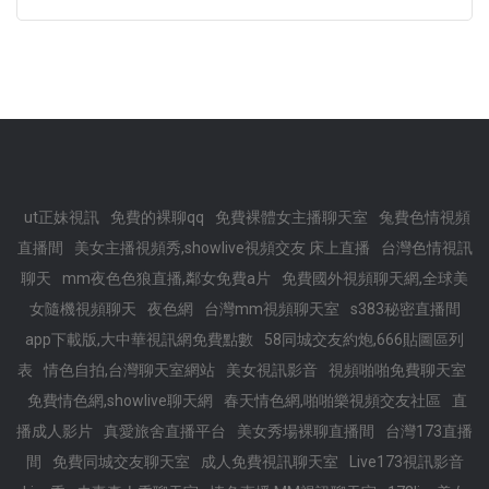
ut正妹視訊
免費的裸聊qq
免費裸體女主播聊天室
兔費色情視頻
直播間
美女主播視頻秀,showlive視頻交友 床上直播
台灣色情視訊
聊天
mm夜色色狼直播,鄰女免費a片
免費國外視頻聊天網,全球美
女隨機視頻聊天
夜色網
台灣mm視頻聊天室
s383秘密直播間
app下載版,大中華視訊網免費點數
58同城交友約炮,666貼圖區列
表
情色自拍,台灣聊天室網站
美女視訊影音
視頻啪啪免費聊天室
免費情色網,showlive聊天網
春天情色網,啪啪樂視頻交友社區
直
播成人影片
真愛旅舍直播平台
美女秀場裸聊直播間
台灣173直播
間
免費同城交友聊天室
成人免費視訊聊天室
Live173視訊影音