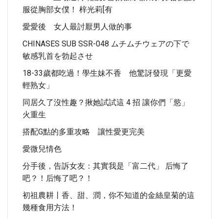
服從胸部女僕！ 梓光莉[有
愛愛後 女人最討厭男人做的事
CHINASES SUB SSR-048 ムチムチウェアの下で
敏感乳首を勃起させ
18-33歲都吃過！學生妹不香 他驚訝發現「更愛
輕熟女」
同居久了沒性趣？揪她試試這 4 招 讓你們「慾」
火重生
搭配G點的多重攻略 讓性愛更完美
愛微兒情色
分手後，告訴女友：其實我是「富二代」 后悔了
吧？！后悔了吧？！
初祖農耕丨香、甜、潤，你不知道的金絲皇菊的這
幾種食用方法！