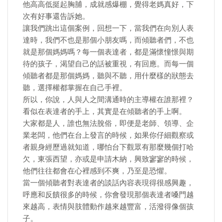
他高高低挺起胸脯，成就感爆棚，覺得老媽真好，下
次有好事還告訴她。
讓我們跳出這個案例，回想一下，當我們在向別人表
達時，我們不也是那個小朋友嗎，而傾聽者們，不也
就是那個媽媽嗎？每一個表達者，都是滿懷憧憬與期
待的孩子，渴望自己的話被重視，有回應。而每一個
傾聽者都是那個媽媽，聽與不聽，用什麼樣的狀態去
聽，選擇權都掌握在自己手裡。
所以，你說，人與人之間溝通時的主導權在誰那裡？
看似在表達者的手上，其實是在傾聽者的手上啊。
大家都是人，誰也無法脫俗，即便是老師、領導、企
業老闆，他們在台上發言的時候，如果你仔細觀察或
者親身經歷過就知道，哪怕台下觀眾有那麼幾個打哈
欠，東張西望，亦或是申請木納，興致寥寥的時候，
他們往往都會在心裡感到不爽，乃至是恐懼。
當一個傾聽者對表達者的談話內容表現得很感興趣，
呼應和反饋很多的時候，你會發現那個表達者嗓門越
來越高，表情與肢體動作越來越豐富，活潑得像個孩
子。