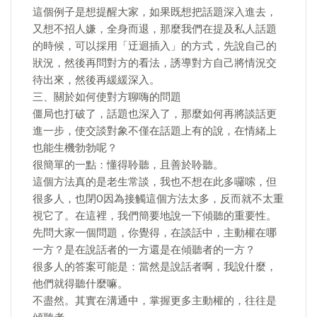
這個例子是想提醒大家，如果既想把話題深入進去，
又想不招人嫌，全身而退，那麼我們在提及私人話題
的時候，可以採用「迂迴插入」的方式，先說自己的
狀況，然後再問對方的看法，誘導對方自己將情況交
待出來，然後再緩緩深入。
三、關於如何使對方聊嗨的問題
僵局也打破了，話題也深入了，那麼如何再將談話更
進一步，使交談對象不僅在話題上有的說，在情緒上
也能生機勃勃呢？
很簡單的一點：懂得聆聽，且善於聆聽。
這個方法真的是老生常談，我也不想在此多囉嗦，但
很多人，也閉O因為接觸這個方法太多，反而就不太重
視它了。在這裡，我們簡要地說一下傾聽的重要性。
先問大家一個問題，你覺得，在談話中，主動權在哪
一方？是在說話者的一方還是在傾聽者的一方？
很多人的答案可能是：當然是說話者啊，我說什麼，
他們就得聽什麼嘛。
不盡然。其實在溝通中，掌握更多主動權的，往往是