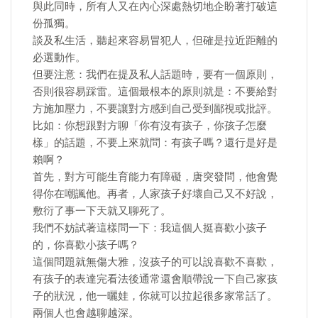
與此同時，所有人又在內心深處熱切地企盼著打破這
份孤獨。
談及私生活，聽起來容易冒犯人，但確是拉近距離的
必選動作。
但要注意：我們在提及私人話題時，要有一個原則，
否則很容易踩雷。這個最根本的原則就是：不要給對
方施加壓力，不要讓對方感到自己受到鄙視或批評。
比如：你想跟對方聊「你有沒有孩子，你孩子怎麼
樣」的話題，不要上來就問：有孩子嗎？還行是好是
賴啊？
首先，對方可能生育能力有障礙，唐突發問，他會覺
得你在嘲諷他。再者，人家孩子好壞自己又不好說，
敷衍了事一下天就又聊死了。
我們不妨試著這樣問一下：我這個人挺喜歡小孩子
的，你喜歡小孩子嗎？
這個問題就無傷大雅，沒孩子的可以說喜歡不喜歡，
有孩子的表達完看法後通常還會順帶說一下自己家孩
子的狀況，他一曬娃，你就可以拉起很多家常話了。
兩個人也會越聊越深。