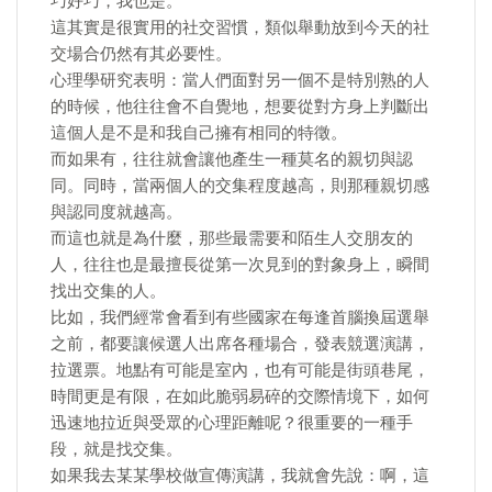
巧好巧，我也是。
這其實是很實用的社交習慣，類似舉動放到今天的社
交場合仍然有其必要性。
心理學研究表明：當人們面對另一個不是特別熟的人
的時候，他往往會不自覺地，想要從對方身上判斷出
這個人是不是和我自己擁有相同的特徵。
而如果有，往往就會讓他產生一種莫名的親切與認
同。同時，當兩個人的交集程度越高，則那種親切感
與認同度就越高。
而這也就是為什麼，那些最需要和陌生人交朋友的
人，往往也是最擅長從第一次見到的對象身上，瞬間
找出交集的人。
比如，我們經常會看到有些國家在每逢首腦換屆選舉
之前，都要讓候選人出席各種場合，發表競選演講，
拉選票。地點有可能是室內，也有可能是街頭巷尾，
時間更是有限，在如此脆弱易碎的交際情境下，如何
迅速地拉近與受眾的心理距離呢？很重要的一種手
段，就是找交集。
如果我去某某學校做宣傳演講，我就會先說：啊，這