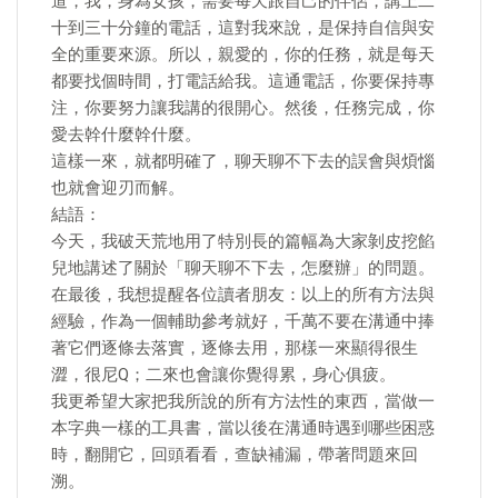
道，我，身為女孩，需要每天跟自己的伴侶，講上二
十到三十分鐘的電話，這對我來說，是保持自信與安
全的重要來源。所以，親愛的，你的任務，就是每天
都要找個時間，打電話給我。這通電話，你要保持專
注，你要努力讓我講的很開心。然後，任務完成，你
愛去幹什麼幹什麼。
這樣一來，就都明確了，聊天聊不下去的誤會與煩惱
也就會迎刃而解。
結語：
今天，我破天荒地用了特別長的篇幅為大家剝皮挖餡
兒地講述了關於「聊天聊不下去，怎麼辦」的問題。
在最後，我想提醒各位讀者朋友：以上的所有方法與
經驗，作為一個輔助參考就好，千萬不要在溝通中捧
著它們逐條去落實，逐條去用，那樣一來顯得很生
澀，很尼Q；二來也會讓你覺得累，身心俱疲。
我更希望大家把我所說的所有方法性的東西，當做一
本字典一樣的工具書，當以後在溝通時遇到哪些困惑
時，翻開它，回頭看看，查缺補漏，帶著問題來回
溯。