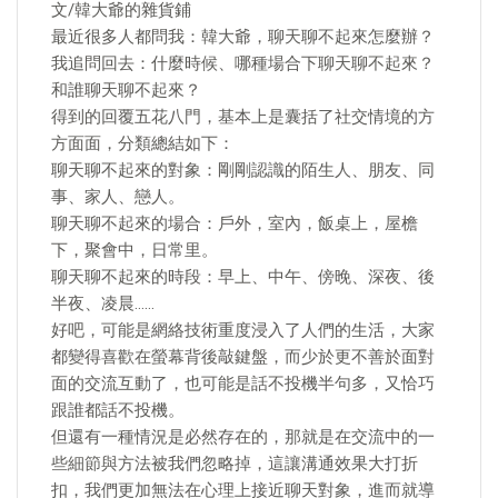
文/韓大爺的雜貨鋪
最近很多人都問我：韓大爺，聊天聊不起來怎麼辦？
我追問回去：什麼時候、哪種場合下聊天聊不起來？
和誰聊天聊不起來？
得到的回覆五花八門，基本上是囊括了社交情境的方
方面面，分類總結如下：
聊天聊不起來的對象：剛剛認識的陌生人、朋友、同
事、家人、戀人。
聊天聊不起來的場合：戶外，室內，飯桌上，屋檐
下，聚會中，日常里。
聊天聊不起來的時段：早上、中午、傍晚、深夜、後
半夜、凌晨……
好吧，可能是網絡技術重度浸入了人們的生活，大家
都變得喜歡在螢幕背後敲鍵盤，而少於更不善於面對
面的交流互動了，也可能是話不投機半句多，又恰巧
跟誰都話不投機。
但還有一種情況是必然存在的，那就是在交流中的一
些細節與方法被我們忽略掉，這讓溝通效果大打折
扣，我們更加無法在心理上接近聊天對象，進而就導