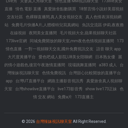
Live秀
夫妻真人秀聊天室
情色直播 MM視訊聊天室
173live美女
直播
情色 電影 直播
真愛旅舍點數購買
18禁言情小說好美眉視頻
交友社區
色裸聊直播間,真人美女視頻交友
真人色情表演視頻網
站
免費毛片快播A片,人體模特兒寫真網站
魚訊交流區 伊莉,夜夜擼
在線視頻
夜間美女直播間
毛片視頻大全,蘋果視頻聊天社區
173live官網
同城免費開放的聊天室,mm夜色色情視頻直播間
173
情色直播
一對一視頻聊天交友,國外免費視訊交友
語音 聊天 app
大尺度黃播平台
愛色吧成人影院,U8美女陪聊網
日本熟女優
麗
的情小遊戲色,後宮午夜激情直播間
現場跳舞直播間
a383 成人
台
灣辣妹視訊聊天室
色情免費視訊
台灣甜心比較開放的直播平台
app
台灣UT直播平台
網路主播影音視訊秀
真愛旅舍真人視頻聊
天室
台灣showlive直播平台
live173影音秀
show live173正妹
色
情 交友 網站
免費a片
173直播主
© 2026
台灣辣妹視訊聊天室
All Right Reserved.