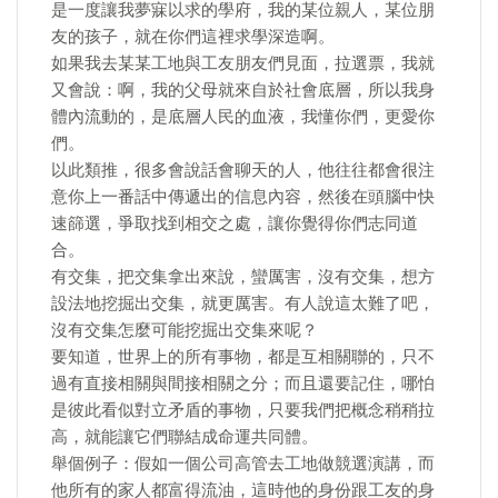
是一度讓我夢寐以求的學府，我的某位親人，某位朋
友的孩子，就在你們這裡求學深造啊。
如果我去某某工地與工友朋友們見面，拉選票，我就
又會說：啊，我的父母就來自於社會底層，所以我身
體內流動的，是底層人民的血液，我懂你們，更愛你
們。
以此類推，很多會說話會聊天的人，他往往都會很注
意你上一番話中傳遞出的信息內容，然後在頭腦中快
速篩選，爭取找到相交之處，讓你覺得你們志同道
合。
有交集，把交集拿出來說，蠻厲害，沒有交集，想方
設法地挖掘出交集，就更厲害。有人說這太難了吧，
沒有交集怎麼可能挖掘出交集來呢？
要知道，世界上的所有事物，都是互相關聯的，只不
過有直接相關與間接相關之分；而且還要記住，哪怕
是彼此看似對立矛盾的事物，只要我們把概念稍稍拉
高，就能讓它們聯結成命運共同體。
舉個例子：假如一個公司高管去工地做競選演講，而
他所有的家人都富得流油，這時他的身份跟工友的身