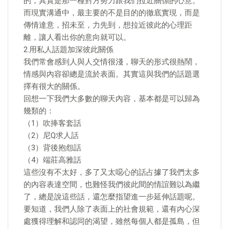
的，其實是那一種對方努力跟我們拉近關係的心意。
而現實溝通中，最主要的不是目的的徹底實現，而是
傳情達意，招未至，力先到，想拉近彼此的心理距
離，讓人看出你的意向就可以。
2.用私人話題加深彼此關係
我們常會感到人與人交情很淺，聊天的形式很熱鬧，
情感與內容卻總是流於表面。其實這與我們的話題選
擇有很大的關係。
回想一下我們大多數的聊天內容，基本都是可以歸為
幾類的：
（1）吹捧客套話
（2）尼Q求人話
（3）背後抱怨話
（4）端莊高雅話
這些沒有不太好，多了又太噁心的話占據了我們太多
的內容表達空間，也難怪我們彼此間的情誼難以為繼
了，總是說這些話，還怎麼指望進一步延伸話題呢。
要知道，我們人除了表面上的社會規範，還有內心深
處獲得理解和認同的渴望，雖然每個人都是孤島，但