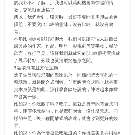
的我都不不了解，那我也可以藉此機會向你追問請
教，交流就更通暢了。
所以，我們看到，聊天時，最好不要問非黑即白的選
擇題，不要突出比較的意味，沒有比較，就沒有傷
害。
不攀比同樣可以好好聊天，我們可以讓每個人對自己
感興趣的作家、作品、明星、影視劇等等事物，暢所
欲言，各抒己見，這樣我們就成它a把比較優劣置換成
了展示特點，分歧也就消磨於無形之間。
3.容易展開且方便互動
除了生硬與酸溜溜的攀比以外，同樣能把天聊死的一
種話題，就是閉合式問答。什麼叫閉合式呢？就是事
實本身就是如此，沒什麼多餘好說的，陳述起來像標
準答案一樣。
比如說：你吃飯了嗎？吃了。這就是典型的閉合式問
答，即便多說幾句，也是牽強附會，沒什麼意思。同
樣的主題，換一種開放式的表達，就會收到更好的效
果。
比如說：你為什麼喜歡吃這道菜？你挑選美食與用嬰a