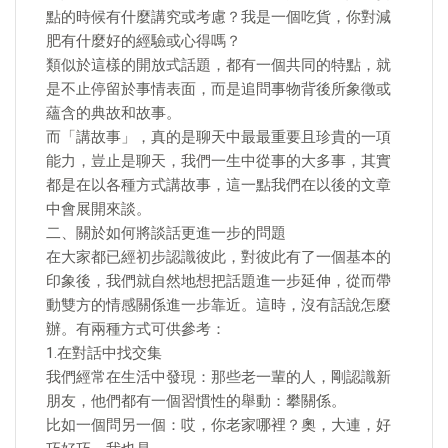
點的時候有什麼講究或考慮？我是一個吃貨，你對減
肥有什麼好的經驗或心得嗎？
類似於這樣的開放式話題，都有一個共同的特點，就
是不止停留於事情表面，而是追問事物背後所象徵或
蘊含的典故和故事。
而「講故事」，真的是聊天中最最重要且珍貴的一項
能力，豈止是聊天，我們一生中從事的大多事，其實
都是在以各種方式講故事，這一點我們在以後的文章
中會展開來談。
二、關於如何將談話更進一步的問題
在大家都已經初步認識彼此，對彼此有了一個基本的
印象後，我們就自然地想把話題進一步延伸，從而帶
動雙方的情感關係進一步靠近。這時，沒有話說怎麼
辦。有兩種方式可供參考：
1.在對話中找交集
我們經常在生活中發現：那些老一輩的人，剛認識新
朋友，他們都有一個習慣性的舉動：攀關係。
比如一個問另一個：哎，你老家哪裡？奧，大連，好