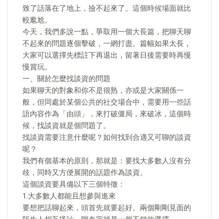
致了話落在了地上，撿不起來了。這個時候場面就比
較尷尬。
今天，我們多說一點，爭取用一個大長篇，把聊天聊
不起來的問題逐個擊破，一網打盡。篇幅如果太長，
大家可以選擇先標註下再退出，留著日後需要時再慢
慢賞玩。
一、關於怎麼找談資的問題
如果聊天的對象和你不是很熟，亦或是大家關係一
般，但同處於某個公共的社交場合中，需要用一些話
語內容作為「由頭」，來打破僵局，來破冰，這個時
候，找談資就是個問題了。
找談資需要注意什麼呢？如何找到合適又可聊的談資
呢？
我們有個基本的原則，那就是：要找大多數人沒有分
歧，同時又方便展開的話題作為談資。
這個談資要具備以下三個特徵：
1.大多數人都能且想參與進來
要想把話聊起來，頭首先就要起好。兩個剛剛見面的