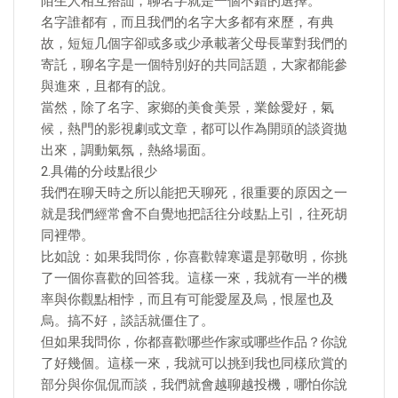
陌生人相互搭訕，聊名字就是一個不錯的選擇。
名字誰都有，而且我們的名字大多都有來歷，有典
故，短短几個字卻或多或少承載著父母長輩對我們的
寄託，聊名字是一個特別好的共同話題，大家都能參
與進來，且都有的說。
當然，除了名字、家鄉的美食美景，業餘愛好，氣
候，熱門的影視劇或文章，都可以作為開頭的談資拋
出來，調動氣氛，熱絡場面。
2.具備的分歧點很少
我們在聊天時之所以能把天聊死，很重要的原因之一
就是我們經常會不自覺地把話往分歧點上引，往死胡
同裡帶。
比如說：如果我問你，你喜歡韓寒還是郭敬明，你挑
了一個你喜歡的回答我。這樣一來，我就有一半的機
率與你觀點相悖，而且有可能愛屋及烏，恨屋也及
烏。搞不好，談話就僵住了。
但如果我問你，你都喜歡哪些作家或哪些作品？你說
了好幾個。這樣一來，我就可以挑到我也同樣欣賞的
部分與你侃侃而談，我們就會越聊越投機，哪怕你說