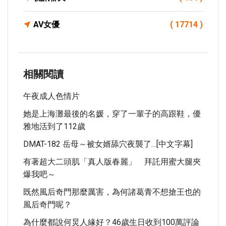
AV女優
( 17714 )
相關閱讀
午夜成人色情片
她是上海灘最後的名媛，穿了一輩子的高跟鞋，優
雅地活到了112歲
DMAT-182 岳母～被女婿舔穴夜襲了…[中文字幕]
有著超大二頭肌「真人版春麗」 拜託用蜜大腿夾
爆我吧～
既然風后奇門那麼厲害，為何諸葛青不想搶王也的
風后奇門呢？
為什麼都說何炅人緣好？46歲生日收到100萬評論