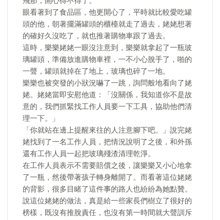
飛那，開心得不得了。
眼看著到了食品區，他更開心了，平時就比較愛吃罐
頭的他，朝著擺滿罐頭的櫃檯就走了過去，姥姥想著
的確好久沒吃了，就也推著購物車跟了過去。
這時，樂樂姥姥一眼沒注意到，樂樂就拿起了一瓶玻
璃罐頭，準備放進購物車裡，一不小心脫手了，啪的
一聲，罐頭就掉在了地上，玻璃也碎了一地。
樂樂也被突發的小狀況嚇了一跳，詢問般地看向了姥
姥。姥姥當即安慰他道：「沒關係，我知道你不是故
意的，我們抓緊找工作人員要一下工具，協助他們清
理一下。」
「你就站在邊上提醒來往的人注意腳下吧。」說完姥
姥找到了一名工作人員，把情況說明了之後，和外孫
還有工作人員一起把玻璃殘渣清理乾淨。
在工作人員表示不需要賠償之後，讓樂樂又小心地拿
了一瓶，然後帶著孩子轉身離開了。而看著這位姥姥
的背影，很多目睹了這件事的路人也紛紛為她點贊。
說這位姥姥的做法，真是給一些家長們樹立了很好的
榜樣，既沒有推脫責任，也沒有第一時間就大聲訓斥