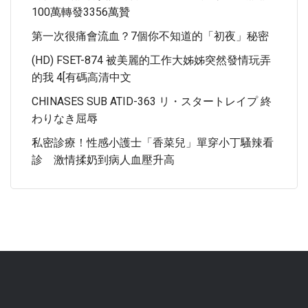
100萬轉發3356萬贊
第一次很痛會流血？7個你不知道的「初夜」秘密
(HD) FSET-874 被美麗的工作大姊姊突然發情玩弄
的我 4[有碼高清中文
CHINASES SUB ATID-363 リ・スタートレイプ 終
わりなき屈辱
私密診療！性感小護士「香菜兒」單穿小丁騷辣看
診 激情揉奶到病人血壓升高