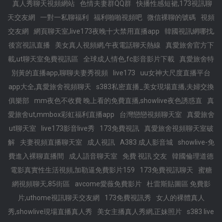
真人秀聊天視頻網站
色情夫妻群QQ群
快播性感短裙,173視訊聊
天交友網
一對一私聊福利
福利啪啪視頻吧
微信裸聊的號碼
視頻
交友網
網頁聊天室,live173夜晚十大禁用直播app
韓國視訊網哪找,
後宮視訊直播
美女真人視頻網,午夜電話聊天熱線
真愛旅舍官方下
載,ut聊天室免費視訊區
全球成人情色,fc影音影片下載
真愛旅舍特
別黃的直播app,聊聊夫妻秀視頻
live173
uu女神大尺度直播平台
app大全,真愛旅舍視頻聊天
s383私密直播_美女現場直播,夫婦交換
俱樂部
mm夜色不收費 晚上看的免費直播,showlive夜色誘惑直
真
愛旅舍ut,mmbox彩虹福利直播app
台灣戀戀視頻聊天室
真愛旅舍
ut聊天室
live173影音live秀
173免費視訊
真愛旅舍視頻聊天室破
解
夫妻視頻直播聊天室
成人視訊
A383 成人影音城
showlive-免
費進入裸聊直播間
成人語音聊天室
免費 視訊 交友
韓國倫理道德
電影真實性生活視頻,加勒逼免費影片159
173免費視訊聊天
蜜糖
網視頻聊天,85街區
avcome愛薇免費影片
杜雷斯貼圖區 免費影
片,uthome視訊聊天交友網
173免費視訊秀
女人的裸體真人
秀,showlive現場直播真人秀
美女主播真人秀網,正妹照片
s383 live