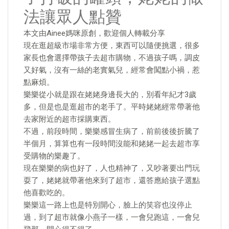
法讓眾人點贊
本文由Ainee媽咪原創，歡迎個人轉載分享
現在逛超級市場非常方便，東西可以隨便挑選，很多
家長也會選擇帶孩子去超市購物，不過孩子嗎，調皮
又好氣，沒有一絲的老實氣兒，經常會闖點小禍，惹
點麻煩。
樂樂從小就是跟在姥姥身邊長大的，別看年紀才3歲
多，但是也是逛超市的老手了。平時姥姥經常帶著他
去家附近的超市採購東西。
不過，前段時間，樂樂感冒生病了，前前後後折騰了
半個月，算算也有一段時間沒能和姥姥一起去超市享
受購物的樂趣了。
現在樂樂的病也好了，人也精神了，又吵著要出門玩
耍了，姥姥就帶著他來到了超市，還答應給孩子選點
他喜歡吃的。
樂樂這一路上也是特別開心，臉上的笑容也沒停止
過，到了超市就像小燕子一樣，一會兒跑這，一會兒