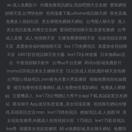
av 成人免費影片
外國免費視訊網址,視頻吧聊天交友網
愛幫網視
頻聊天室,台灣情色榜
色情漫畫下載,uthome視訊聊天網
夜色直播,
免費多人視頻社區
美女裸體免費聊天網站
台灣麗人聊天室
真人
美女視訊直播,外圍女交友網
愛我吧視頻聊天室,富婆包養網
台灣
成人直播
成人 色情聊天室
主播免費祼聊聊天室
在線視頻語音聊
天室
真愛旅舍福利啪啪聊天室
live 173免費視訊
真愛旅舍視頻聊
天室
0401影音視訊聊天室大廳
live173女神直播
日本無碼av流
出
午夜視頻聊天軟件
台灣uu平台官網
85街st影城免費影片
momo520視訊美女主播聊天室
CL社區成人視頻,國外聊天室色聊
台灣甜心辣妹視訊 ,mm夜色夫妻大秀直播群
啪啪免費視頻在線觀
看
後宮免費色情直播網站 ,成人免費色情電影網站
免費真人裸聊
qq
文愛機器人
live173台灣網紅大秀平台app下載,真誠寂寞交友網
站
匿名聊天 App,後宮私密直播_美女現場直播
視頻聊天網站你懂
得,高雄茶訊交流 msn
live173情色視訊
撩妺情話,成.人遊戲18
美
女視頻直播秀,外國成人色情視頻大區
173視訊
live173影音視訊
live秀
韓國美女視頻直播間
85 st免費影城,美女聊天網站
免費同