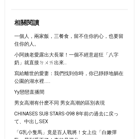
相關閱讀
一個人，兩家飯，三餐食，留不住你的心，也要留
住你的人。
小阿姨老愛露出大長輩！一個不經意超狂「八字
奶」就直接ㄉㄨㄞ出來...
寫給離世的愛妻：我們找到你時，你已靜靜地躺在
公園的湖水裡……
Yy戀戀直播間
男女高潮有什麽不同 男女高潮的區別表現
CHINASES SUB STARS-098 8年前の過去に戻っ
て、中出しSEX
「G乳小隻馬」竟是百人戰將！女上位「白嫩彈