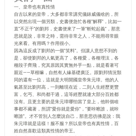
一、皇帝也有真性情
自古以來的皇帝，大多都非常講究儀錶威儀啥的，所
以突然出現一個另類，史書便急忙各種"解釋"，比如一
直"不正干"的劉邦，史書便來了一筆"斬蛇起義"，那意
思就是說，非常之時，需待非常之人，不能用尋常眼
光來看。有用嗎？作用很小。
因為這反成了劉邦的一個"笑料"。但讓人意想不到的
是，卻使劉邦的人氣更高了，各種愛，各種埋汰，各
種段子齊飛，究其原因其實無外乎一點，就是看著可
親近——草根嘛，自然有人緣基礎廣泛。跟劉邦情況類
同的還有一位，這就是大明開國皇帝朱元璋。他的人
氣甚至比劉邦高，一則離現在近，二則人生經歷更豐
富，乞丐、和尚都干過，這等經歷就連大部分百姓都
沒有。且更主要的是朱元璋哪怕當了皇上，他幹個啥
事都不藏著，所謂"愛你就是愛你"，"要咔嚓誰，就咔
嚓誰"。才不管別人怎麼說自己，那意思彷彿是說：我
朱元璋就是這樣！服不服？所以皇帝也有真性情，百
姓自然喜歡這類真性情的帝王。