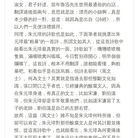
淑女，君子好逑。當年魯迅先生曾用最通俗的白話，
翻譯過後面兩句，意思就是說：漂亮的小姐啊，真是
本少爺的好一對。並道：就因為是出自《詩經》，所
以人們一見便頂禮膜拜。
同理，朱元璋的詩歌也是如此，下面筆者就挑選出朱
元璋最"粗暴"的一首詩，所謂文如其人，從這首詩歌中
能看出朱元璋最真實的一面。詩歌如下：嘰嘰喳喳幾
隻鴉，滿嘴噴糞叫呱呱。今日暫別尋開心，明早個個
爛嘴丫。這首詩，根本不用翻譯，誰都能看懂，夠粗
暴吧。初看似乎是在說烏鴉，但詩名卻叫《罵文
士》。何為文士？其實就是指過去那些壟斷文化知
識，張口閉口之乎者也，引經據典的酸腐文人。因為
在朱元璋身邊，有真正的文士，比如宋濂、劉伯溫
等，但朱元璋卻是非常敬重他們，比如讓宋濂當了太
子的老師，劉伯溫是自己的左膀右臂。
故而，這篇《罵文士》雖不知是朱元璋何時所做，但
卻可以肯定，朱元璋對那些酸腐文人是何其討厭並痛
恨。從這首詩歌中，也就能看出，朱元璋為何要痛揍
手下大臣茹太素了。因為這位大儒的奏摺一寫不是六