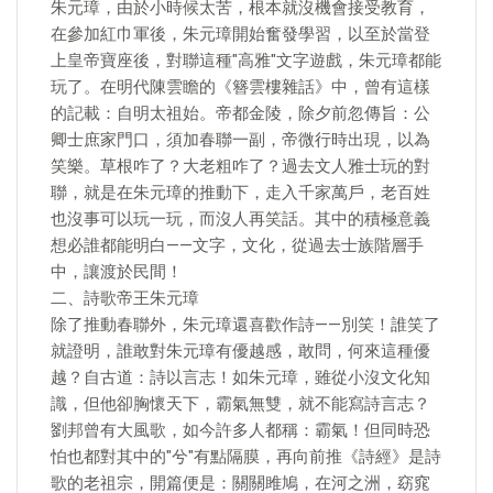
朱元璋，由於小時候太苦，根本就沒機會接受教育，
在參加紅巾軍後，朱元璋開始奮發學習，以至於當登
上皇帝寶座後，對聯這種"高雅"文字遊戲，朱元璋都能
玩了。在明代陳雲瞻的《簪雲樓雜話》中，曾有這樣
的記載：自明太祖始。帝都金陵，除夕前忽傳旨：公
卿士庶家門口，須加春聯一副，帝微行時出現，以為
笑樂。草根咋了？大老粗咋了？過去文人雅士玩的對
聯，就是在朱元璋的推動下，走入千家萬戶，老百姓
也沒事可以玩一玩，而沒人再笑話。其中的積極意義
想必誰都能明白——文字，文化，從過去士族階層手
中，讓渡於民間！
二、詩歌帝王朱元璋
除了推動春聯外，朱元璋還喜歡作詩——別笑！誰笑了
就證明，誰敢對朱元璋有優越感，敢問，何來這種優
越？自古道：詩以言志！如朱元璋，雖從小沒文化知
識，但他卻胸懷天下，霸氣無雙，就不能寫詩言志？
劉邦曾有大風歌，如今許多人都稱：霸氣！但同時恐
怕也都對其中的"兮"有點隔膜，再向前推《詩經》是詩
歌的老祖宗，開篇便是：關關雎鳩，在河之洲，窈窕