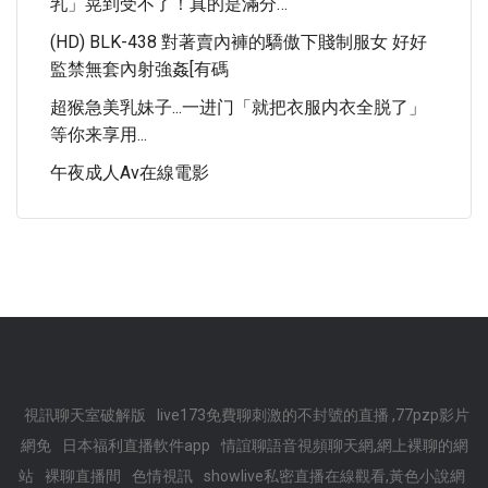
乳」晃到受不了！真的是滿分…
(HD) BLK-438 對著賣內褲的驕傲下賤制服女 好好
監禁無套內射強姦[有碼
超猴急美乳妹子...一进门「就把衣服内衣全脱了」
等你来享用...
午夜成人av在線電影
視訊聊天室破解版
live173免費聊刺激的不封號的直播 ,77pzp影片
網免
日本福利直播軟件app
情誼聊語音視頻聊天網,網上裸聊的網
站
裸聊直播間
色情視訊
showlive私密直播在線觀看,黃色小說網