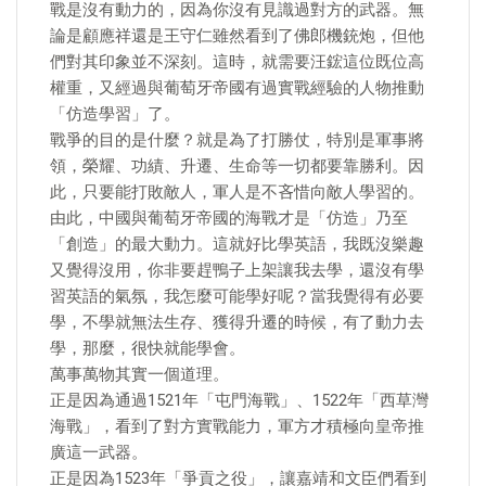
戰是沒有動力的，因為你沒有見識過對方的武器。無
論是顧應祥還是王守仁雖然看到了佛郎機銃炮，但他
們對其印象並不深刻。這時，就需要汪鋐這位既位高
權重，又經過與葡萄牙帝國有過實戰經驗的人物推動
「仿造學習」了。
戰爭的目的是什麼？就是為了打勝仗，特別是軍事將
領，榮耀、功績、升遷、生命等一切都要靠勝利。因
此，只要能打敗敵人，軍人是不吝惜向敵人學習的。
由此，中國與葡萄牙帝國的海戰才是「仿造」乃至
「創造」的最大動力。這就好比學英語，我既沒樂趣
又覺得沒用，你非要趕鴨子上架讓我去學，還沒有學
習英語的氣氛，我怎麼可能學好呢？當我覺得有必要
學，不學就無法生存、獲得升遷的時候，有了動力去
學，那麼，很快就能學會。
萬事萬物其實一個道理。
正是因為通過1521年「屯門海戰」、1522年「西草灣
海戰」，看到了對方實戰能力，軍方才積極向皇帝推
廣這一武器。
正是因為1523年「爭貢之役」，讓嘉靖和文臣們看到