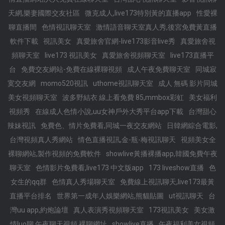
天網,樂妻國際交友社區
微克成人,live173特別黃的直播app
性愛裸
聊直播間
色情視訊聊天室
激情語音聊天室真人秀,後宮免費黃直播
軟件下載
視訊美女
真愛旅舍官網-live173影音live秀
真愛旅舍視
頻聊天室
live173 視訊美女
真愛旅舍視頻聊天室
live173直播平
台
免費交友網站-免費在線裸聊視頻
成人午夜免費聊天室
同城寂
寞交友網
momo520視訊
uthome視訊聊天室
成人 無碼 影片同城
美女視頻聊天室
波多野結衣 線上看免費 85,mmbox彩虹
美女福利
視頻秀
在線成人色情小說,uu女神戶外大秀平台app下載
台灣甜心
辣妹視訊
免費色、情片免費看,同城一夜交友網站
日韓網綜合電影,
台灣視頻真人秀網站
情色直播視訊,金-瓶-梅視訊聊天
視頻美女全
裸聊網站,製作視頻的免費軟件
showlive黃播裸播app,韓國免費午夜
聊天室
色情影片免費看,live173 中文版app
173 liveshow直播
色
女生的qq群
色情真人秀場聊天室
免費線上視訊聊天,live173最黃
直播平台排名
世界第一成年人娛樂網站,熊貓貼圖
ut視訊聊天
台
灣uu app,約炮論壇
真人表演秀視頻聊天室
173視訊美女
美女激
情luo聊,午夜聊天視頻,裸聊網址
showlive直播
午夜福利美女視頻