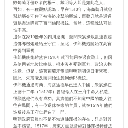
敗葡萄牙侵略者的楊三、戴明等人即是如此之人。
再如，有一種觀點認為，早在1510年，海商魏升就曾
幫助縣令守住了被海盜攻擊的縣城，而魏升就是通過
貿易渠道購買了百門佛郎機銃。當然，這種說法可信
性不高。
退休在家10餘年的四川巡撫，聽聞朱宸濠叛亂連夜趕
造佛郎機炮送給王守仁，至此，佛郎機炮開始在高官
中得到重視
佛郎機銃炮雖然在1510年就可能用在過實戰上，但因
為使用者地位比較低，根本沒有受到軍方、政治人物
注意。但是，隨著葡萄牙帝國與明朝關係日漸緊密。
因此，朱宸濠反而開始注意到佛郎機銃。
佛郎機通過海商、海盜途徑早已進入中國，朱宸濠在
正德十二年（1517年）曾經命人在王府中命人私造。
很顯然他們沒有成功。其實他們不知道中國的能人往
往在民間，有一位退休在家的官員，就在1519年他們
造反後為王守仁趕造了一門。
明朝政府官員也不是不知道佛郎機的存在，只是對其
並不感冒。1517年，廣東方面就曾經對佛郎機特使皮