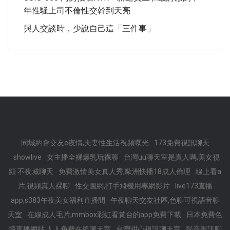
年性騷上司不倫性交幹到天亮
與人交談時，少說自己這「三件事」
同城約會交友e夜情,夫妻性生活視頻曝光
173免費視訊聊天
showlive
女主播全裸爆乳玩裸聊
台灣uu聊天室是真人嗎,美女視
頻 不夜城聊天
免費激情美女真人秀,歐洲快播18成人倫理
線上看a
片,視頻真人裸聊
性交圖網,打手飛機用專網影片
live173直播
app,s383午夜美女福利直播間
午夜聊天交友社區,色聊可視語音聊
天室
在線成人毛片,mmbox彩虹看黃台的app免費下載
日本免費色
情直播網站,人人免費在線聊天室
台灣甜心視訊聊天室
影音視訊聊