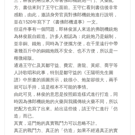
三，林俊的兩位家人帶著佛郎機銃炮一門、火藥配
方、書信來到了王守仁面前。王守仁看到書信後非常
感動，由此，邀請身旁官員對佛郎機銃炮進行說明，
並在1520年寫下了《書佛郎機遺事》一文。
但這件事有一個問題，即林俊派人來送的弗朗機銃炮
為林俊親自鍛造。許多人都認為：此銃炮乃是錫制，
並非銅、鐵炮，同時為了便攜方便，在千里遠行中帶
著幾百斤中的銅鐵炮既不安全、也不方便，所以是一
種微縮版。
通過王守仁及其鄒守益、費宏、唐龍、黃綰、喬宇等
人詩歌唱和此事，特別是鄒守益的《王陽明先生圖
譜》中所畫的插圖所示，銃很小、炮架卻很大，兩手
就可以手持，這是根本不可能的事情。
由此可見，林俊的意思是按照鍛造樣式進行打造，同
時因為佛郎機銃炮的火藥與我國傳統火藥不同，所以
把配方也寫了出來。給出這些後，請王守仁進行「仿
造」而已。
其實，這門炮的真實戰鬥力可以忽略不計。
真正的戰鬥力、真正的「仿造」如果不經過真正的實