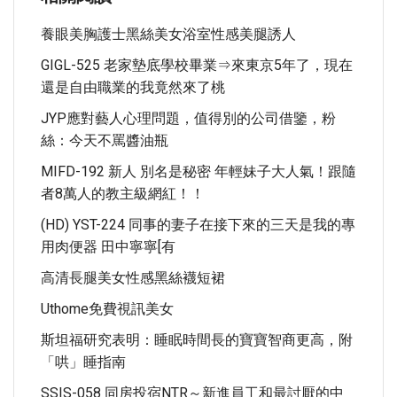
養眼美胸護士黑絲美女浴室性感美腿誘人
GIGL-525 老家墊底學校畢業⇒來東京5年了，現在
還是自由職業的我竟然來了桃
JYP應對藝人心理問題，值得別的公司借鑒，粉
絲：今天不罵醬油瓶
MIFD-192 新人 別名是秘密 年輕妹子大人氣！跟隨
者8萬人的教主級網紅！！
(HD) YST-224 同事的妻子在接下來的三天是我的專
用肉便器 田中寧寧[有
高清長腿美女性感黑絲襪短裙
Uthome免費視訊美女
斯坦福研究表明：睡眠時間長的寶寶智商更高，附
「哄」睡指南
SSIS-058 同房投宿NTR～新進員工和最討厭的中