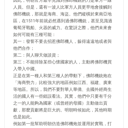
因此，明朝官方最早見識到佛郎機銃的乃是軍方一線
人員。但是，還有一波人比軍方人員更早地會接觸到
佛郎機銃，那就是海商、海盜。他們縱橫於東南亞地
區，在1511年前就必然遇到過佛郎機銃，甚至見識過
葡萄牙戰船、火器的威力。在驚訝之際，他們未來會
如何可能有三種可能：
其一：發誓不要去招惹佛郎機人，躲得遠遠地或者與
他們合作；
第二：與人聊天做談資；
第三：不能排除某些心懷國家的人，主動將佛郎機買
入帶入中國。
正是在第一種人和第三種人的帶動下，佛郎機銃炮在
「海商勢力」比較強大的地區例如江西、福建、廣東
等地區。所以，我們不要對華人華僑、去國外經商生
活的國人有一些錯誤看法。其實，他們中只要有千分
之一的人能夠為國家（或曾經的母國）主動做出貢
獻，那麼貢獻將是巨大的。明朝時候如此，其他時期
也是如此。
例如第一批幫助明朝仿造佛郎機炮並運用於實戰，打