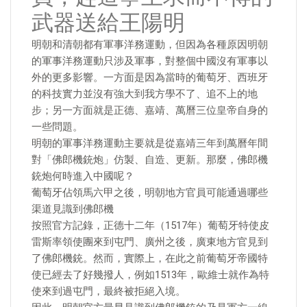
武器送給王陽明
明朝和清朝都有軍事洋務運動，但因為各種原因明朝
的軍事洋務運動只涉及軍事，對整個中國沒有軍事以
外的更多影響。一方面是因為當時的葡萄牙、西班牙
的科技實力並沒有強大到我方學不了、追不上的地
步；另一方面就是正德、嘉靖、萬曆三位皇帝自身的
一些問題。
明朝的軍事洋務運動主要就是從嘉靖三年到萬曆年間
對「佛郎機銃炮」仿製、自造、更新。那麼，佛郎機
銃炮何時進入中國呢？
葡萄牙佔領馬六甲之後，明朝地方官員可能通過哪些
渠道見識到佛郎機
按照官方記錄，正德十二年（1517年）葡萄牙特使皮
雷斯率領使團來到屯門、廣州之後，廣東地方官見到
了佛郎機銃。然而，實際上，在此之前葡萄牙帝國特
使已經去了好幾撥人，例如1513年，歐維士就作為特
使來到過屯門，最終被拒絕入境。