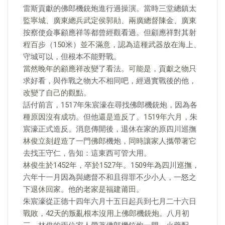
雷斯貢獻的佛郎機銃炮進行過操演。當時三堂總鎮太
監寧城、廣東總兵武定侯郭勛、兩廣總督陳金、廣東
按察使僉事顧應祥等都曾經觀看過。但顧應祥對其射
程百步（150米）並不滿意，認為這種武器放在海上、
守城可以，但根本不能野戰。
當然晚年的顧應祥改變了看法。可能是，貢獻之物只
求好看，與作戰之物大不相同吧，經過實戰後的他，
改變了自己的觀點。
話付前言，1517年朱宸濠在尋找佛郎機銃炮，因為各
種原因沒有成功。但他還是造反了。1519年六月，朱
宸濠正式造反。消息傳開後，退休在家的原四川巡撫
林俊立刻趕造了一門佛郎機炮，同時讓家人攜帶著它
去找王守仁，告知：這東西可管大用。
林俊生於1452年，卒於1527年。1509年為四川巡撫，
六年十一月因為與總督不和且得罪不少小人，一怒之
下退休回家。他的老家是福建莆田。
朱宸濠從正德十四年六月十五日起兵到七月二十六日
戰敗，42天的叛亂根本沒用上佛郎機銃炮。八月初