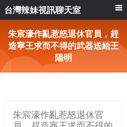
台灣辣妹視訊聊天室
朱宸濠作亂惹怒退休官員，趕
造寧王求而不得的武器送給王
陽明
朱宸濠作亂惹怒退休官
員，趕造寧王求而不得的