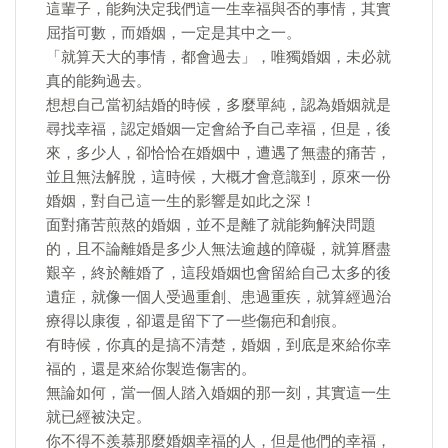
這輩子，能夠決定我們這一生幸福與否的事情，其實
屈指可數，而婚姻，一定是其中之一。
「就算天大的事情，都會過去」，唯獨婚姻，未必就
真的能夠過去。
想想自己當初結婚的時候，多麼單純，認為婚姻就是
尋找幸福，認定婚姻一定會給予自己幸福，但是，後
來，多少人，卻恰恰在婚姻中，遭遇了無盡的痛苦，
並且無法解脫，這時候，大概才會意識到，原來一份
婚姻，對自己這一生的影響是如此之深！
面對痛苦煎熬的婚姻，並不是離了就能夠解決問題
的，且不論離婚是多少人無法逾越的障礙，就算曆盡
艱辛，終於離婚了，這段婚姻也會留給自己太多的後
遺症，就像一個人受過重創、患過重疾，就算經過治
療得以康復，卻還是留下了一些傷疤和創痕。
有時候，你真的是搞不清楚，婚姻，到底是來給你幸
福的，還是來給你製造傷害的。
無論如何，當一個人踏入婚姻的那一刻，其實這一生
就已經被決定。
你不得不羨慕那麼婚姻幸福的人，但是他們的幸福，