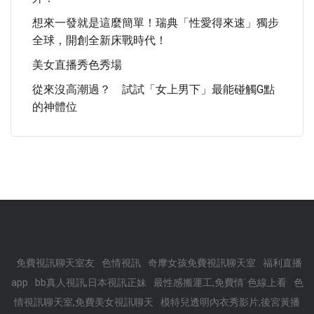
想來一發就是這麼簡單！瑞典「性愛得來速」獨步
全球，開創全新床戰時代！
美女直播秀色秀場
從來沒高潮過？ 試試「女上男下」最能碰觸G點
的神體位
免費視訊聊天室友
色情視訊
奇摩女孩免費視訊聊天室
福利直播
app
bb真人視訊,日本視訊正妹
最性感搬運工,免費情˙色線上看
色
情視訊聊天室,免費美女視訊聊天
模特兒透明內衣秀影片,後宮黃播