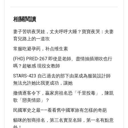
相關閱讀
妻子苦哄夜哭娃，丈夫呼呼大睡？寶寶夜哭：夫妻
育兒路上的一道坎
常服吃避孕药，补点维生素
(FHD) PRED-267 即使是老師、盡情抽插潮吹也行
嗎？超敏感 現役女教師
STARS-423 自己過去的部下由菜成為服裝設計師
無法允許她比我更成功，讓她
撤僑逐客令下，贏家房祖名恐「千里投毒」，陳凱
歌「戀美情節」？
民國軍史之最——看看舊中國軍旅有怎樣的奇葩
貓咪的智商排名，第三名實至名歸，第一名有點意
外！