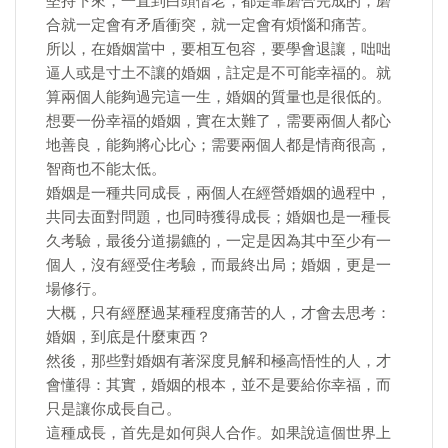
堅持下來，一直到白頭偕老，都是靠磨合完成的，磨
合就一定會有矛盾衝突，就一定會有煩惱和痛苦。
所以，在婚姻當中，要相互包容，要學會退讓，咄咄
逼人或是寸土不讓的婚姻，註定是不可能幸福的。就
算兩個人能夠過完這一生，婚姻的質量也是很低的。
想要一份幸福的婚姻，實在太難了，需要兩個人都心
地善良，能夠將心比心；需要兩個人都是情商很高，
智商也不能太低。
婚姻是一種共同成長，兩個人在經營婚姻的過程中，
共同去面對問題，也同時獲得成長；婚姻也是一種長
久考驗，最後分道揚鑣的，一定是因為其中至少有一
個人，沒有經受住考驗，而最終出局；婚姻，更是一
場修行。
大概，只有經歷過某種程度痛苦的人，才會去思考：
婚姻，到底是什麼東西？
然後，那些對婚姻有著深度見解和極高悟性的人，才
會懂得：其實，婚姻的根本，並不是要給你幸福，而
只是讓你成長自己。
這種成長，首先是如何與人合作。如果說這個世界上