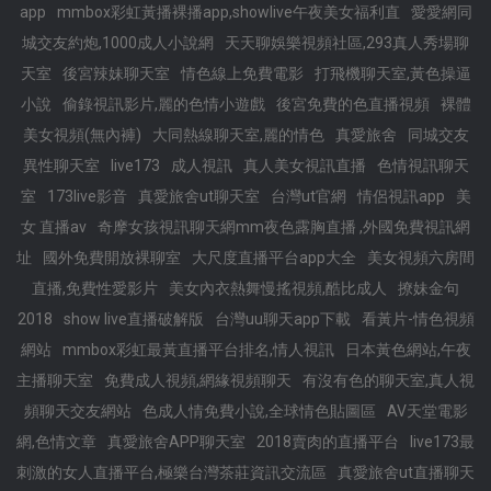
app
mmbox彩虹黃播裸播app,showlive午夜美女福利直
愛愛網同
城交友約炮,1000成人小說網
天天聊娛樂視頻社區,293真人秀場聊
天室
後宮辣妹聊天室
情色線上免費電影
打飛機聊天室,黃色操逼
小說
偷錄視訊影片,麗的色情小遊戲
後宮免費的色直播視頻
裸體
美女視頻(無內褲)
大同熱線聊天室,麗的情色
真愛旅舍
同城交友
異性聊天室
live173
成人視訊
真人美女視訊直播
色情視訊聊天
室
173live影音
真愛旅舍ut聊天室
台灣ut官網
情侶視訊app
美
女 直播av
奇摩女孩視訊聊天網mm夜色露胸直播 ,外國免費視訊網
址
國外免費開放裸聊室
大尺度直播平台app大全
美女視頻六房間
直播,免費性愛影片
美女內衣熱舞慢搖視頻,酷比成人
撩妹金句
2018
show live直播破解版
台灣uu聊天app下載
看黃片-情色視頻
網站
mmbox彩虹最黃直播平台排名,情人視訊
日本黃色網站,午夜
主播聊天室
免費成人視頻,網緣視頻聊天
有沒有色的聊天室,真人視
頻聊天交友網站
色成人情免費小說,全球情色貼圖區
AV天堂電影
網,色情文章
真愛旅舍APP聊天室
2018賣肉的直播平台
live173最
刺激的女人直播平台,極樂台灣茶莊資訊交流區
真愛旅舍ut直播聊天