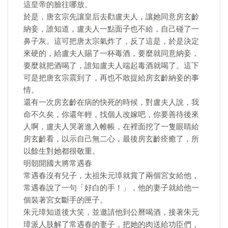
這皇帝的臉往哪放。
於是，唐玄宗先讓皇后去勸盧夫人，讓她同意房玄齡
納妾，誰知道，盧夫人一點面子也不給，自己碰了一
鼻子灰。這可把唐太宗氣炸了，反了這是，於是決定
來硬的，給盧夫人賜了一杯毒酒，要麼就同意納妾，
要麼就把酒喝了，誰知盧夫人端起毒酒就喝了。這下
可是把唐玄宗震到了，再也不敢提給房玄齡納妾的事
情。
還有一次房玄齡在病的快死的時候，對盧夫人說，我
命不久矣，你還年輕，找個人改嫁吧，你要善待後來
人啊，盧夫人哭著進入帷帳，在裡面挖了一隻眼睛給
房玄齡看，以示自己無二心，最後房玄齡痊癒了，所
以餘生對她都很敬重。
明朝開國大將常遇春
常遇春沒有兒子，太祖朱元璋就賞了兩個宮女給他，
常遇春說了一句「好白的手！」，他的妻子就給他一
個裝著宮女斷手的匣子。
朱元璋知道後大笑，並邀請他到公曆喝酒，接著朱元
璋派人肢解了常遇春的妻子，把她的肉送給功臣們，