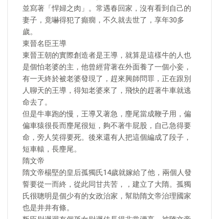
並寫著「悍婦之肉」。常遇春回家，沒有看到自己的
妻子，竟嚇得犯了癲癇，不久就去世了，享年30多
歲。
東晉名臣王導
東晉王朝的實際創造者是王導，就算是這樣牛的人也
是個怕老婆的主，他曾經背著在外面養了一個小妾，
有一天終於被老婆發現了，趕來興師問罪，正在跟別
人聊天的王導，得知老婆來了，飛快的趕著牛車就逃
命去了。
但是牛車跑的慢，王導又著急，麈尾當成鞭子用，偏
偏車猿很長而麈尾很短，夠不著牛屁股，自己急得要
命，旁人笑得要死。後來還有人把這個編成了段子，
短車轅，長麈尾。
隋文帝
隋文帝楊堅的皇后孤獨氏14歲就嫁給了他，兩個人發
誓要從一而終，從此同甘共苦，，建立了大隋。孤獨
氏很聰明是個少有的女政治家，幫助隋文帝治理國家
也是井井有條。