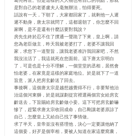
葛亮再世。但是這樣的大人物也有自己的弱點，那就
是對自己的老婆盧夫人毫無辦法，怕得要死。
話說有一天，下朝了，大家都回家了，就剩他一人遲
遲不動身，唐太宗就問了，這都退朝了，你怎麼不回
家啊，是不是還有什麼話要對我說？
房先生終於忍不住了撲通一聲跪了下來，皇上啊，請
您為老臣做主，昨天我被老婆打了，老婆不讓我回
家，求您下一道聖旨，讓我老婆准許我回家吧，不然
我沒法活了，我這就死在您面前。這下唐太宗明白
了，可是也是十分不理解，一個堂堂的丞相，居然會
怕老婆，在家竟是這樣的家庭地位。於是就下了一道
旨意，派人把房玄齡送了回去。
事後啊，這個唐太宗是越想越覺得不行，非要幫他治
治這個河東獅，於是就謀劃從宮裡選兩個宮女給房玄
齡送去，下旨賜給房玄齡做小妾。這下可把房玄齡嚇
慘了，趕緊求唐太宗收回成命，自己剛讓老婆原諒了
自己，怎麼皇上又給自己找了事情做。
求了半天，皇帝並沒有搭理他，決心一定要讓他納了
這個妾，好歹是個宰相，要被人知道在家這麼窩囊，