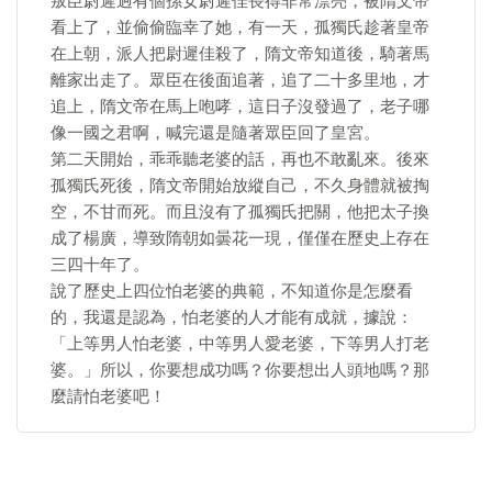
叛臣尉遲迥有個孫女尉遲佳長得非常漂亮，被隋文帝
看上了，並偷偷臨幸了她，有一天，孤獨氏趁著皇帝
在上朝，派人把尉遲佳殺了，隋文帝知道後，騎著馬
離家出走了。眾臣在後面追著，追了二十多里地，才
追上，隋文帝在馬上咆哮，這日子沒發過了，老子哪
像一國之君啊，喊完還是隨著眾臣回了皇宮。
第二天開始，乖乖聽老婆的話，再也不敢亂來。後來
孤獨氏死後，隋文帝開始放縱自己，不久身體就被掏
空，不甘而死。而且沒有了孤獨氏把關，他把太子換
成了楊廣，導致隋朝如曇花一現，僅僅在歷史上存在
三四十年了。
說了歷史上四位怕老婆的典範，不知道你是怎麼看
的，我還是認為，怕老婆的人才能有成就，據說：
「上等男人怕老婆，中等男人愛老婆，下等男人打老
婆。」所以，你要想成功嗎？你要想出人頭地嗎？那
麼請怕老婆吧！