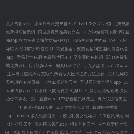
真人秀聊天室
漾美眉視訊交友聊天室
live173影音live秀-免費視訊
,免費視頻聊天網
同城寂寞異性男女交友
uu女神免費可以看裸聊直
播app ,後宮午夜直播美女福利視頻
85街免費影片收看
live 173視
頻聊天,碧聊情系晚霞碧聊
真愛旅舍午夜美女福利直播間,真愛旅舍
app
愛薇兒情色網-免費影片區,有什麼免費的色聊網
85 st免費影
城免費影片,毛片視頻大全
網頁聊天平台
小女人論壇,live173 app
正妹裸睡照無馬賽克影片,免費成人性卡通影片線上看
成人視頻聊
天室,麗的色情漫畫
台灣uu視頻聊天室
可以看污女直播的app
uu
女神直播app下載地址,六間房視頻直播DJ
性愛小說網站色吧,真愛
旅舍不穿衣一對一直播app
173影音視訊聊天室
祼女視訊聊天室
UT影音視訊聊天室
真人美女視訊直播
真愛旅舍手機
app
uthome多人視訊聊天
午夜福利美女視頻網
173視訊聊天-同
城午夜聊天室
跟外國人視訊app
很黃的聊天室
台灣真愛旅舍官
網
視訊 成人日本毛片在線觀看,情˙色照片
三色午夜電影,色情文章