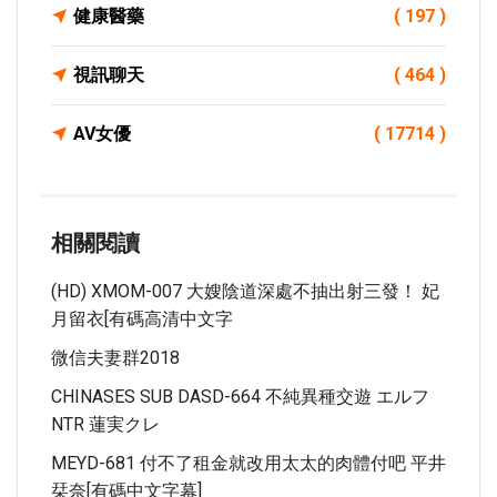
健康醫藥
( 197 )
視訊聊天
( 464 )
AV女優
( 17714 )
相關閱讀
(HD) XMOM-007 大嫂陰道深處不抽出射三發！ 妃
月留衣[有碼高清中文字
微信夫妻群2018
CHINASES SUB DASD-664 不純異種交遊 エルフ
NTR 蓮実クレ
MEYD-681 付不了租金就改用太太的肉體付吧 平井
栞奈[有碼中文字幕]