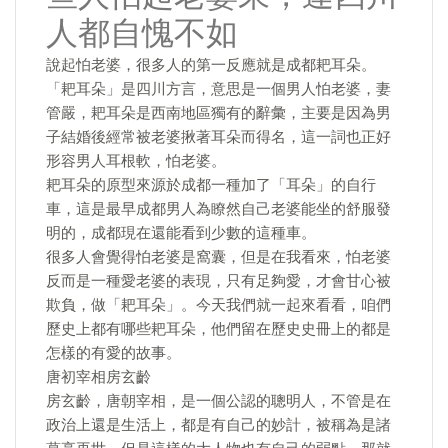
人都自愧不如
說起怕老婆，很多人的第一反應就是成都耙耳朵。
「耙耳朵」是四川方言，意思是一個男人怕老婆，妻
管嚴，耙耳朵是西南地區獨有的辭彙，主要是因為男
子結婚後經常被老婆揪著耳朵而得名，這一詞也正好
形容男人耳根軟，怕老婆。
耙耳朵的原型來源於成都一種加了「耳朵」的自行
車，這是最早成都男人為瞭然自己老婆能坐的舒服發
明的，成都現在還能看到少數的這種車。
很多人會覺得怕老婆是窩囊，但是在我看來，怕老婆
反而是一種愛老婆的表現，只有足夠愛，才會甘心被
欺負，做「耙耳朵」。今天我們就一起來看看，咱們
歷史上都有哪些耙耳朵，他們留在歷史史冊上的都是
怎樣的有愛的故事。
唐初宰相房玄齡
房玄齡，唐朝宰相，是一個公認的聰明人，不管是在
政治上還是生活上，都是有自己的妙計，被稱為是諸