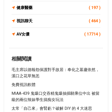
健康醫藥
( 197 )
視訊聊天
( 464 )
AV女優
( 17714 )
相關閱讀
毛主席以德報怨保護對手故居：奉化之墓廬依然，
溪口之花草無恙
免費視訊軟體
MIAA-439 鬼爆口交吞精鬼爆抽插騎乘位中出 被留
級的兩位辣妹學生搞痴女玩法
太常「自己來」會腎虧？破解 DIY 的 4 大迷思