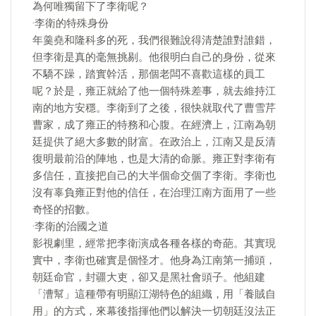
為何唯獨留下了李衛呢？
·李衛的特殊身份
年羹堯和隆科多的死，我們很難說得清楚誰對誰錯，
但李衛是真的毫無挑剔。他很明白自己的身份，從來
不驕不躁，踏實幹活，那個老闆不喜歡這樣的員工
呢？於是，雍正就給了他一個特殊差事，就去維持江
南的地方安穩。李衛到了之後，很快就取代了曹雪芹
曹家，成了雍正的特務和心腹。在經濟上，江南為朝
廷提供了絕大多數的財富。在政治上，江南又是反清
復明最前沿的陣地，也是大清的命脈。雍正對李衛有
多信任，直接把自己的大半個命交個了李衛。李衛也
沒有辜負雍正對他的信任，在治理江南方面用了一些
奇怪的招數。
·李衛的治國之道
影視劇里，經常把李衛演成各種各樣的奇葩。其實現
實中，李衛也確實是個怪才。他身為江南第一捕頭，
朝廷命官，封疆大吏，卻又是黑社會頭子。他組建
「漕幫」這種帶有明顯江湖特色的組織，用「養賊自
用」的方式，來幕後指揮他們以解決一切朝廷沒法正