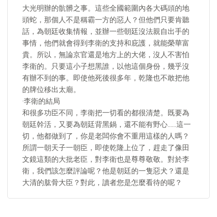
大光明辦的骯髒之事。這些全國範圍內各大碼頭的地
頭蛇，那個人不是稱霸一方的惡人？但他們只要肯聽
話，為朝廷收集情報，並辦一些朝廷沒法親自出手的
事情，他們就會得到李衛的支持和庇護，就能榮華富
貴。所以，無論京官還是地方上的大佬，沒人不害怕
李衛的。只要這小子想黑誰，以他這個身份，幾乎沒
有辦不到的事。即使他死後很多年，乾隆也不敢把他
的牌位移出太廟。
·李衛的結局
和很多功臣不同，李衛把一切看的都很清楚。既要為
朝廷幹活，又要為朝廷背黑鍋，還不能有野心……這一
切，他都做到了，你是老闆你會不重用這樣的人嗎？
所謂一朝天子一朝臣，即使乾隆上位了，趕走了像田
文鏡這類的大批老臣，對李衛也是尊尊敬敬。對於李
衛，我們該怎麼評論呢？他是朝廷的一隻惡犬？還是
大清的肱骨大臣？對此，讀者您是怎麼看待的呢？