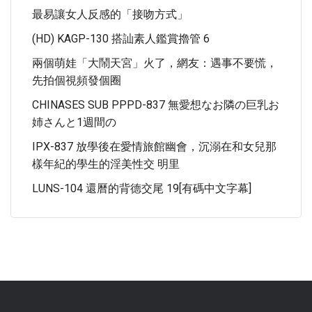
最易讓女人反感的「接吻方式」
(HD) KAGP-130 搭訕素人鑑賞擼管 6
兩個萌娃「大鬧天宮」火了，網友：遇事不要慌，
先拍個視頻發個圈
CHINASES SUB PPPD-837 無愛想なお隣の巨乳お
姉さんと1週間の
IPX-837 放學後在愛情旅館幽會，沉溺在和女兒那
樣年紀的學生的淫美性交 明里
LUNS-104 還曆的背德交尾 19[有碼中文字幕]