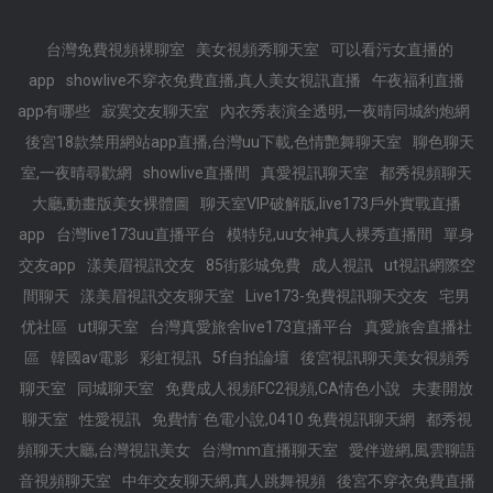
台灣免費視頻裸聊室
美女視頻秀聊天室
可以看污女直播的
app
showlive不穿衣免費直播,真人美女視訊直播
午夜福利直播
app有哪些
寂寞交友聊天室
內衣秀表演全透明,一夜晴同城約炮網
後宮18款禁用網站app直播,台灣uu下載,色情艷舞聊天室
聊色聊天
室,一夜晴尋歡網
showlive直播間
真愛視訊聊天室
都秀視頻聊天
大廳,動畫版美女裸體圖
聊天室VIP破解版,live173戶外實戰直播
app
台灣live173uu直播平台
模特兒,uu女神真人裸秀直播間
單身
交友app
漾美眉視訊交友
85街影城免費
成人視訊
ut視訊網際空
間聊天
漾美眉視訊交友聊天室
Live173-免費視訊聊天交友
宅男
优社區
ut聊天室
台灣真愛旅舍live173直播平台
真愛旅舍直播社
區
韓國av電影
彩虹視訊
5f自拍論壇
後宮視訊聊天美女視頻秀
聊天室
同城聊天室
免費成人視頻FC2視頻,CA情色小說
夫妻開放
聊天室
性愛視訊
免費情˙色電小說,0410 免費視訊聊天網
都秀視
頻聊天大廳,台灣視訊美女
台灣mm直播聊天室
愛伴遊網,風雲聊語
音視頻聊天室
中年交友聊天網,真人跳舞視頻
後宮不穿衣免費直播