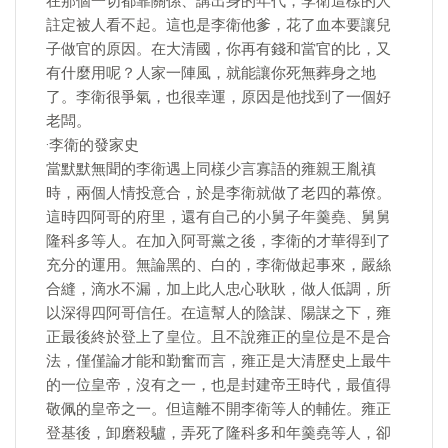
在那個一切都靠關係、講出身的年代，李衛這樣的人
註定被人看不起。這也是李衛他爹，花了血本要讓兒
子做官的原因。在大清國，你再有錢和當官的比，又
有什麼用呢？人家一陣風，就能讓你死無葬身之地
了。李衛很爭氣，也很幸運，原因是他找到了一個好
老闆。
·李衛的發家史
當默默無聞的李衛遇上同樣少言寡語的雍親王胤禛
時，兩個人情投意合，於是李衛就做了老四的幕僚。
這時四阿哥的府里，還有自己的小舅子年羹堯、舅舅
隆科多等人。在加入阿哥黨之後，李衛的才華得到了
充分的運用。無論黑的、白的，李衛做起事來，嚴絲
合縫，滴水不漏，加上此人忠心耿耿，做人低調，所
以深得四阿哥信任。在這幫人的陰謀、陽謀之下，雍
正最後終於登上了皇位。且不說雍正的皇位是不是合
法，僅僅論才能和勤奮而言，雍正是大清歷史上最牛
的一位皇帝，沒有之一，也是封建帝王時代，最值得
敬佩的皇帝之一。但這離不開李衛等人的輔佐。雍正
登基後，卸磨殺驢，弄死了隆科多和年羹堯等人，卻