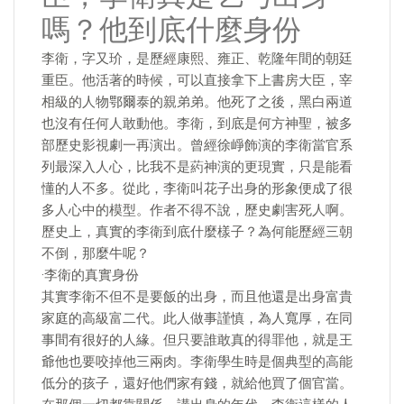
嗎？他到底什麼身份
李衛，字又玠，是歷經康熙、雍正、乾隆年間的朝廷
重臣。他活著的時候，可以直接拿下上書房大臣，宰
相級的人物鄂爾泰的親弟弟。他死了之後，黑白兩道
也沒有任何人敢動他。李衛，到底是何方神聖，被多
部歷史影視劇一再演出。曾經徐崢飾演的李衛當官系
列最深入人心，比我不是葯神演的更現實，只是能看
懂的人不多。從此，李衛叫花子出身的形象便成了很
多人心中的模型。作者不得不說，歷史劇害死人啊。
歷史上，真實的李衛到底什麼樣子？為何能歷經三朝
不倒，那麼牛呢？
·李衛的真實身份
其實李衛不但不是要飯的出身，而且他還是出身富貴
家庭的高級富二代。此人做事謹慎，為人寬厚，在同
事間有很好的人緣。但只要誰敢真的得罪他，就是王
爺他也要咬掉他三兩肉。李衛學生時是個典型的高能
低分的孩子，還好他們家有錢，就給他買了個官當。