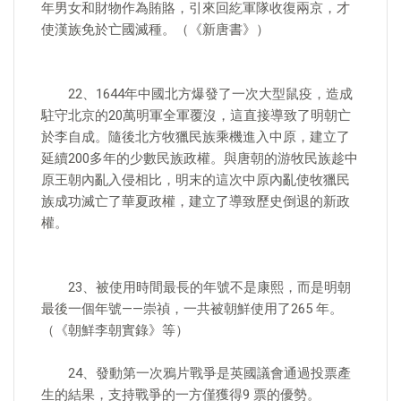
年男女和財物作為賄賂，引來回紇軍隊收復兩京，才
使漢族免於亡國滅種。（《新唐書》）
22、1644年中國北方爆發了一次大型鼠疫，造成
駐守北京的20萬明軍全軍覆沒，這直接導致了明朝亡
於李自成。隨後北方牧獵民族乘機進入中原，建立了
延續200多年的少數民族政權。與唐朝的游牧民族趁中
原王朝內亂入侵相比，明末的這次中原內亂使牧獵民
族成功滅亡了華夏政權，建立了導致歷史倒退的新政
權。
23、被使用時間最長的年號不是康熙，而是明朝
最後一個年號——崇禎，一共被朝鮮使用了265 年。
（《朝鮮李朝實錄》等）
24、發動第一次鴉片戰爭是英國議會通過投票產
生的結果，支持戰爭的一方僅獲得9 票的優勢。