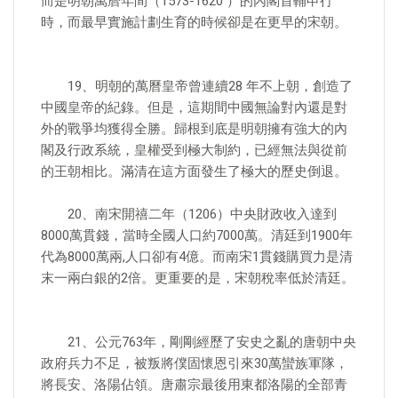
而是明朝萬曆年間（1573-1620 ）的內閣首輔申行
時，而最早實施計劃生育的時候卻是在更早的宋朝。
19、明朝的萬曆皇帝曾連續28 年不上朝，創造了
中國皇帝的紀錄。但是，這期間中國無論對內還是對
外的戰爭均獲得全勝。歸根到底是明朝擁有強大的內
閣及行政系統，皇權受到極大制約，已經無法與從前
的王朝相比。滿清在這方面發生了極大的歷史倒退。
20、南宋開禧二年（1206）中央財政收入達到
8000萬貫錢，當時全國人口約7000萬。清廷到1900年
代為8000萬兩,人口卻有4億。而南宋1貫錢購買力是清
末一兩白銀的2倍。更重要的是，宋朝稅率低於清廷。
21、公元763年，剛剛經歷了安史之亂的唐朝中央
政府兵力不足，被叛將僕固懷恩引來30萬蠻族軍隊，
將長安、洛陽佔領。唐肅宗最後用東都洛陽的全部青