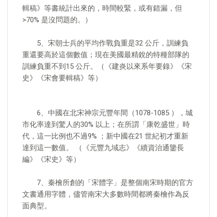
輯稿》等書統計出來的，時間較緊，或有錯漏，但
>70% 是沒問題的。）
5、宋朝士兵的平均作戰負重是32 公斤，訓練負
重還要高於這個數值；現在美國最精銳的特種部隊的
訓練負重不到15 公斤。（《建炎以來系年要錄》《宋
史》《宋會要輯稿》等）
6、中國在北宋神宗元豐年間（1078-1085 ），城
市化率達到驚人的30% 以上；在所謂「康乾盛世」時
代，這一比例也不過9% ；新中國在21 世紀初才重新
達到這一數值。 （《元豐九域志》《續資治通鑒長
編》《宋史》等）
7、秦檜所創的「宋體字」是整個南宋時期的官方
文書通用字體，儘管南宋大多數時間都將秦檜作為反
面典型。