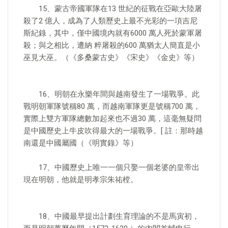
15、蒙古帝國軍隊在13 世紀的征戰在亞歐大陸屠
殺了2 億人，成為了人類歷史上最不光彩的一項吉尼
斯紀錄，其中，僅中國境內就有6000 萬人死於蒙軍屠
殺；與之相比，遭納 粹屠殺的600 萬猶太人簡直是小
巫見大巫。（《多桑蒙古史》《宋史》《金史》等）
16、明朝在永樂年間與越南發生了一場戰爭。此
戰明朝軍隊號稱80 萬，而越南軍隊更是號稱700 萬，
實際上雙方軍隊總數加起來也不過30 萬，這毫無疑問
是中國歷史上牛皮吹得最大的一場戰爭。[ 註：那時越
南還是中國屬國（《明實錄》等）
17、中國歷史上唯一一個只娶一個老婆的皇帝出
現在明朝，他就是明孝宗朱祐樘。
18、中國最早提出計劃生育理論的不是馬寅初，