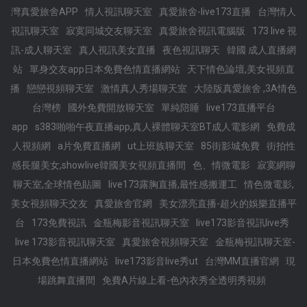
灣真愛旅舍APP
情人視訊聊天室
真愛旅舍-live173直播
台灣情人
視訊聊天室
寂寞同城交友聊天室
真愛旅舍視訊電腦版
173 live 視
訊-成人聊天室
真人視訊美女直播
夜色視訊聊天
韓國 成人直播網
站
單身交友app日本免費色情直播網站
天下情色論壇,美女視頻直
播
戀戀視頻聊天室
激情真人秀場聊天室
大陸版真愛旅舍 ,3A情色
台灣榜
國外免費開放聊天室
單純陪睡
live173直播平台
app
s383啪啪午夜直播app,真人裸體聊天室BT成人電影網
免費成
人視頻網
a片免費直播網
ut上班族聊天室
85街影城免費
街拍性
感長腿美女,showlive韓國美女視頻直播間
色、情微電影
寂寞網聊
聊天室,全球情色貼圖
live173露胸直播,最性感搬運工
情色微電影,
美女視頻聊天交友
真愛旅舍官網
美女漂亮直播-超火的娛樂直播平
台
173免費視訊
金瓶梅影音視訊聊天室
live173影音視訊live秀
live 173影音視訊聊天室
真愛旅舍視頻聊天室
金瓶梅視訊聊天室-
日本免費色情直播網站
live173影音live秀ut
台灣MM直播官網
現
場跳舞直播間
免費A片線上看-色內衣秀全透明秀視頻