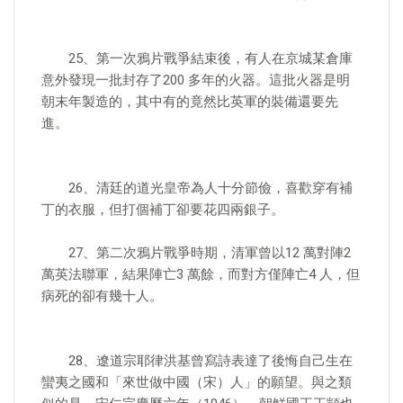
25、第一次鴉片戰爭結束後，有人在京城某倉庫
意外發現一批封存了200 多年的火器。這批火器是明
朝末年製造的，其中有的竟然比英軍的裝備還要先
進。
26、清廷的道光皇帝為人十分節儉，喜歡穿有補
丁的衣服，但打個補丁卻要花四兩銀子。
27、第二次鴉片戰爭時期，清軍曾以12 萬對陣2
萬英法聯軍，結果陣亡3 萬餘，而對方僅陣亡4 人，但
病死的卻有幾十人。
28、遼道宗耶律洪基曾寫詩表達了後悔自己生在
蠻夷之國和「來世做中國（宋）人」的願望。與之類