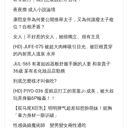
夜夜擼 成人小說論壇
康熙皇帝為何要公開推舉太子，又為何讓廢太子複
位？自相矛盾？
女人｜不好惹的女人，她很獨立、很有主見
(HD) JUFE-075 被超大肉棒吸引目光… 被巨根貫穿
的內射黑人溫泉 永井
JUL-565 有著如凶器般舒服手腕的人妻 和泉貴子
36歳 某有名化妝品店勤務
到底怎麼樣才叫偷吃?
(HD) PIYO-036 蛋糕店打工的害羞J○成美，被大叔
玩弄身軀6P輪姦！！
【双马尾X巨乳】明明脾气超差却想扮萌妹！挺胸
「暴力身材一眼识破」
性感偽娘魔術師 變男變女兩性通吃