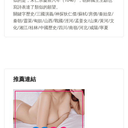
似的是，宋仁宗慶曆六年（1046），朝鮮國王王顓也
寫詩表達了類似的願望。
關鍵字歷史/三國演義/神探狄仁傑/蘇軾/房價/秦始皇/
秦朝/靈渠/匈奴/山西/戰國/涇河/孟姜女/山東/黃河/文
化/湘江/桂林/中國歷史/四川/南嶺/河北/咸陽/寧夏
推薦連結