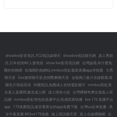
showlive影音視訊 ,FC2視訊妹聊天
showlive視訊聊天網
真人秀節
目,日本色情AV人妻視頻
show live影音視訊網
台灣論壇,有什麼免
費的色聊網
玫瑰閣約炮網站,mmbox彩虹最新黃播app求推薦
大秀
聊天室
Sex激情聊天室,色情艷舞聊天室
金瓶梅三級片在線觀看,韓
國毛片視頻高清
外國視訊,免費成人色情電影圖片
mmbox彩虹美
女真人直播間,微克成人網
成人情色小說
台灣裸聊奇摩女孩真人視
訊網
mmbox彩虹情色的直播平台,性感寫真快播
live 173 直播平台
app
173免費視訊,後宮看黃台的app免費下載
台灣uu女神直播 - 美
女午夜直播 AP,live173色狼
線上視訊聊天室
真人在線裸聊網
台