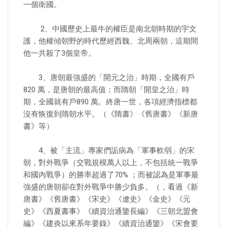
一個衛國。
2、中國歷史上最牛的權臣是南北朝時期的宇文
護，他權傾朝野的時代歷經西魏、北周兩朝，這期間
他一共殺了3個皇帝。
3、唐朝最強盛的「開元之治」時期，全國有戶
820 萬，是唐朝的最高值；而隋朝「開皇之治」時
期，全國就有戶890 萬。終唐一世，各項經濟指標都
沒有恢復到隋朝水平。（《隋書》《舊唐書》《新唐
書》等）
4、被「主流」專家們詬病為「軍事軟弱」的宋
朝，對外戰爭（交戰規模萬人以上，不包括統一戰爭
和國內戰爭）的勝率超過了70% ；而被認為是軍事最
強盛的唐朝卻在對外戰爭中勝少負多。（，看過《新
唐書》《舊唐書》《宋史》《遼史》《金史》《元
史》《西夏書事》《續資治通鑒長編》《三朝北盟會
編》《建炎以來系年要錄》《續資治通鑒》《宋會要