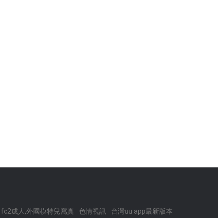
fc2成人,外國模特兒寫真
色情視訊
台灣uu app最新版本