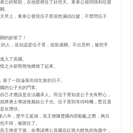
皋公的幫助，在他那裡住了好些天。東皋公很同情和欣賞
關。
天早上，東皋公發現伍子胥居然滿頭白髮，不禁問伍子
關的妙策了！
近的人，並自認是伍子胥，假裝過關。不出意料，被把手
進入了吳國。
恨之火卻熊熊地燃燒了起來。
後，過了一段淪落街頭乞食的日子。
國的公子光的門客。
自己才應該是合法繼承人。而伍子胥知道公子光有野心，
就將勇士專諸推薦給公子光。伍子胥則等待時機，暫且退
是在潛伏。
的第八年，楚平王駕崩，吳王僚陳楚國內部動亂之際，興兵
也不得，被困住了。
吳王僚坐下後，命專諸將匕首藏在紅燒大鯉魚的魚腹中，