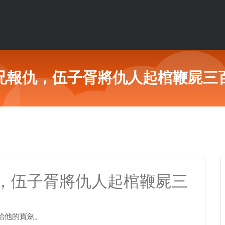
兄報仇，伍子胥將仇人起棺鞭屍三
，伍子胥將仇人起棺鞭屍三
給他的寶劍。