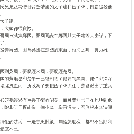
氏兄弟及其憎恨背叛楚國的太子建和伍子胥，四處追殺他
。
太子建。
，大家都很實際。
晉國來滅掉鄭國。晉國間諜在鄭國與太子建等人密謀，不
了。
投奔吳國。因為吳國在楚國的東面，沿海之邦，實力雄
。
國到吳國，要麼經宋國，要麼經楚國。
國的費無忌和楚平王已經知道了他要到吳國。他們都深深
場腥風血雨，所以為了要把伍子胥抓住，楚國派出了重兵
必須要經過有重兵守衛的昭關。而且費無忌已在此地到處
，除非伍子胥能像一個小鳥一樣飛過去，否則根本無法通
緝他的楚兵，一邊苦思對策。無論怎麼樣，都想不出順利
憂慮不已。