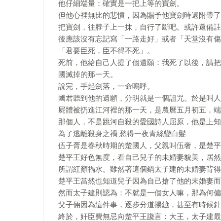
他仔細端量：確實是一把上等的寶劍。
但他心裡無比的悲憤，因為賜予他寶劍時還附帶了
把寶劍，往脖子上一抹，自行了斷吧。或許還備註
後應該沒有忘記寫「一路走好」或者「天堂沒有傷
「君要臣死，臣不得不死」。
死前，他給自己人提了個遺願：我死了以後，請把
國滅掉的那一天。
說完，手起劍落，一命嗚呼。
國君聽到他的遺願，分明就是一個詛咒。於是叫人
屍體被扔進江河裡的那一天，是農曆五月初五，端
那個人，不是跳河自殺的愛國詩人屈原，他是上知
為了逃離殺身之禍 愁得一夜青絲變白髮
伍子胥是春秋時期的楚國人，父親叫伍奢，是楚平
楚平王好色無度，看自己兒子的未婚妻貌美，居然
所謂紅顏禍水。雖然著這個鍋太子建的未婚妻背得
楚平王當然也知道兒子因為自己搶了他的未婚妻而
然而太子建則認為：不就是一個女人嘛，那為何偏
父子倆因為這件事，逐步分道揚鑣，甚至有時候針
終於，奸臣費無忌向楚平王讒言：大王，太子建最