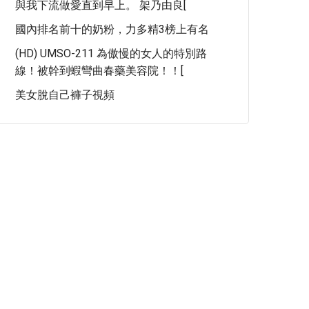
與我下流做愛直到早上。 架乃由良[
國內排名前十的奶粉，力多精3榜上有名
(HD) UMSO-211 為傲慢的女人的特別路
線！被幹到蝦彎曲春藥美容院！！[
美女脫自己褲子視頻