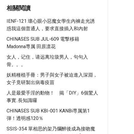
相關閱讀
IENF-121 壞心眼小惡魔女學生內褲走光誘
惑我這個普通人，要求直接插入和內射
CHINASES SUB JUL-609 電撃移籍
Madonna専属 田原凛花
女人，记住，请远离垃圾男人，句句入
骨。。。
妖精種植手冊：男子與女子被迫進入深淵，
女子竟研製出病毒疫苗
人是最愛手淫的動物！ 揭「DIY」6個驚人
事實..長知識囉
CHINASES SUB KBI-001 KANBi専属第1
弾！透明感120％
SSIS-354 單相思的架乃爛醉後成為接吻魔