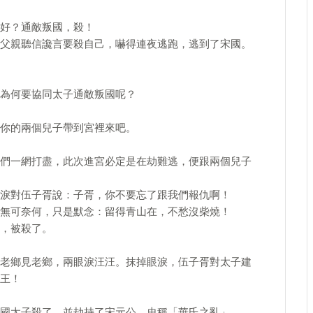
好？通敵叛國，殺！
父親聽信讒言要殺自己，嚇得連夜逃跑，逃到了宋國。
為何要協同太子通敵叛國呢？
你的兩個兒子帶到宮裡來吧。
們一網打盡，此次進宮必定是在劫難逃，便跟兩個兒子
淚對伍子胥說：子胥，你不要忘了跟我們報仇啊！
無可奈何，只是默念：留得青山在，不愁沒柴燒！
，被殺了。
老鄉見老鄉，兩眼淚汪汪。抹掉眼淚，伍子胥對太子建
王！
國太子殺了，並劫持了宋元公，史稱「華氏之亂」。