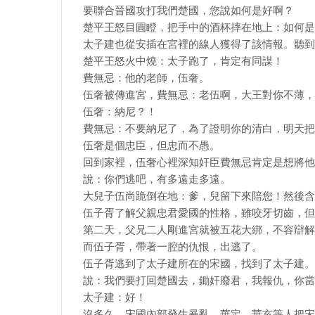
要聯合晉國攻打我們楚國，您說如何是好啊？
楚平王怒目圓瞪，把手中的酒杯摔在地上：如何是
太子建也從安插在宮裡的線人獲得了該情報。聽到
楚平王怒火中燒：太子跑了，肯定有同謀！
費無忌：他的老師，伍奢。
伍奢被傳進宮，費無忌：老伍啊，大王對你不薄，
伍奢：納尼？！
費無忌：不要納尼了，為了證明你的清白，明天把
伍奢是個忠臣，但忠而不愚。
回到家裡，伍奢心裡深知奸臣費無忌肯定是想將他
說：你們逃吧，有多遠走多遠。
大兒子伍尚跪倒在地：爹，兒留下來陪您！然後含
伍子胥了解父親忠君愛國的性格，雖咬牙切齒，但
第二天，父兄二人剛進宮就被五花大綁，不容辯解
而伍子胥，帶著一腔的仇恨，出逃了。
伍子胥逃到了太子建所在的宋國，找到了太子建。
說：我們要打回楚國去，鋤奸廢君，我報仇，你當
太子建：好！
沒多久，宋國內部發生暴亂，華定、華亥等人把宋