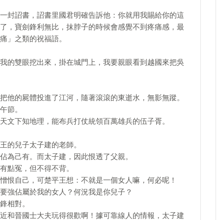
一封詔書，詔書里國君明確告訴他：你就用我賜給你的這
了，寶劍鋒利無比，抹脖子的時候會感覺不到疼痛感，最
痛」之類的祝福語。
我的雙眼挖出來，掛在城門上，我要親眼看到越國來把吳
把他的屍體投進了江河，隨著滾滾的東逝水，無影無蹤。
午節。
天文下知地理，能布兵打仗統領百萬雄兵的伍子胥。
王的兒子太子建的老師。
佔為己有。而太子建，因此恨透了父親。
有點冤，但不得不背。
憎恨自己，可楚平王想：不就是一個女人嘛，何必呢！
要強佔屬於我的女人？何況我是你兒子？
鋒相對。
近和晉國士大夫玩得很歡啊！據可靠線人的情報，太子建