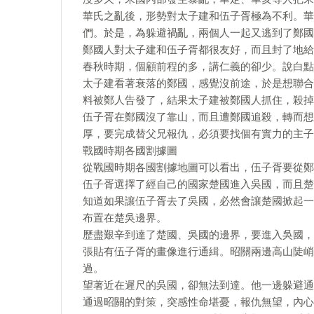
華氏之亂後，形勢對太子建和伍子胥極為不利。華
們。於是，為躲避禍亂，兩個人一起又逃到了鄭國
鄭國人對太子建和伍子胥都很友好，而且封了地給
春秋時期，個顧前程的多，講仁義的卻少。說白點
太子建看著衰落的鄭國，感覺沒前途，於是想聯合
料被鄭人告發了，結果太子建被鄭國人抓住，殺掉
伍子胥在鄭國沒了靠山，而且遭鄭國追殺，轉而想
厚，要完成替父兄報仇，必須要找個有實力的主子
戰國時期各國割據圖
從戰國時期各國割據地圖可以看出，伍子胥要從鄭
伍子胥選擇了經自己的國家楚國進入吳國，而且楚
知道如果讓伍子胥去了吳國，必然會讓楚國掀起一
布置在楚吳邊界。
歷盡艱辛到達了楚國、吳國的邊界，要進入吳國，
張貼有伍子胥的畫像進行通緝。昭關兩邊高山陡峭
過。
望著近在遲尺的吳國，卻無法到達。他一邊躲避通
通過昭關的對策，突感性命堪憂，報仇無望，內心