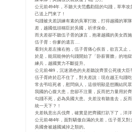
公元前494年，不聽大夫范蠡勸阻的勾踐，草率
己送上門來了！
勾踐被夫差訓練有素的吳軍打敗，打得越國的軍隊
差，越國低頭稱臣於吳國，祈求保命。
而夫差卻不聽伍子胥的諫言，抱著越國的美女西施
伍子胥：你爹的遺言……
看到夫差左擁右抱，伍子胥痛心疾首，欲言又止，
於是，能屈能伸的勾踐開始了「卧薪嘗膽」的地獄
練兵，越國實力不斷提升。
公元前489，沉迷酒色的夫差聽說齊景公死後大
伍子胥終於忍不住了，對夫差說：現在越王勾踐吃
常去弔唁死者，慰問病人，這很明顯是想團結民眾
我國的心腹大患，您卻不注重，反而把力量用於齊
勾踐不死，必為吳國大患。夫差沒有聽進去，反而
統一天下？！
夫差執意出兵伐齊，確實是把齊國打趴下了，洋洋
公元前484年，面對驕傲自滿的夫差，伍子胥又
吳國會被越國滅掉之類的。