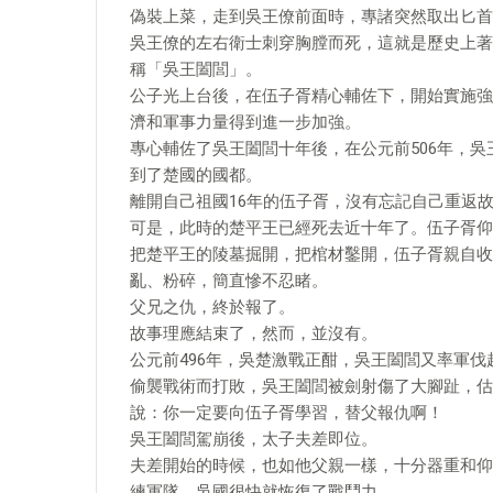
偽裝上菜，走到吳王僚前面時，專諸突然取出匕首
吳王僚的左右衛士刺穿胸膛而死，這就是歷史上著
稱「吳王闔閭」。
公子光上台後，在伍子胥精心輔佐下，開始實施強
濟和軍事力量得到進一步加強。
專心輔佐了吳王闔閭十年後，在公元前506年，吳
到了楚國的國都。
離開自己祖國16年的伍子胥，沒有忘記自己重返
可是，此時的楚平王已經死去近十年了。伍子胥仰
把楚平王的陵墓掘開，把棺材鑿開，伍子胥親自收
亂、粉碎，簡直慘不忍睹。
父兄之仇，終於報了。
故事理應結束了，然而，並沒有。
公元前496年，吳楚激戰正酣，吳王闔閭又率軍
偷襲戰術而打敗，吳王闔閭被劍射傷了大腳趾，估
說：你一定要向伍子胥學習，替父報仇啊！
吳王闔閭駕崩後，太子夫差即位。
夫差開始的時候，也如他父親一樣，十分器重和仰
練軍隊，吳國很快就恢復了戰鬥力。