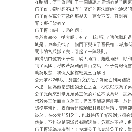
在昭關，伍子胥得到了一個據說是扁鵲的弟子叫東
伍子胥，卻也想不出有什麼好的辦法讓他能通過昭
伍子胥在萬分煎熬的那幾天，寢食不安。直到有一
胥：哪裡染的？
伍子胥：瞎扯，愁的啊！
突然東皋公一拍大腿：有了！我想到了讓你順利過
於是，東皋公找了一個門下與伍子胥長相 比較接
關卡的官兵抓了去，引起了一陣騷亂。
而滿頭白髮的伍子胥，瞞天過海，趁亂過關，順利
到了吳國，呼吸著吳國的自由空氣，伍子胥報仇雪
助吳攻楚，將仇人起棺鞭屍三百解恨
公元前522年底，身無分文的伍子胥流亡到吳國
不過，因為他是楚國的流亡之臣，很快就成為了吳
公子光向來對堂兄弟吳王僚的即位不以為然，認為
想殺吳王僚而自立為王，但又不能說穿此事，於是
隱從事耕作。表面看是體驗鄉村農民生活，實際卻
終於，在公元前515年，也就是伍子胥來到吳國
伐楚，不料被楚國派兵截斷退路，吳軍進不得，退
伍子胥認為時機到了！便讓公子光宴請吳王僚，當