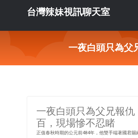
台灣辣妹視訊聊天室
一夜白頭只為父
一夜白頭只為父兄報仇
百，現場慘不忍睹
正值春秋時期的公元前484年，他雙手端著國君賜