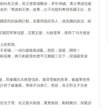
刺向吳王僚，吳王僚當場斃命，享年38歲。勇士專諸也被
名的「專諸刺王僚」故事，公子光順利奪得吳國王位，史
國富民的振興計劃，並重用孫武等人，使吳國的政治、經
王闔閭率軍伐楚，五戰五捷，大敗楚軍，僅用了10天便攻
故土的初衷。
天長嘯，一頭白髮隨風凌亂，怒吼：掘墓，開棺！
執長鞭，將只剩屍骨的楚平王鞭屍三百下，現場屍骨凌
伐越，而秦國出兵救楚伐吳。腹背受敵的吳軍，被越軍使用
計得了破傷風，導致不治身亡。死前，吳王對太子夫差
仗伍子胥。在父親兵敗後，重整旗鼓，勵精圖治，加緊訓