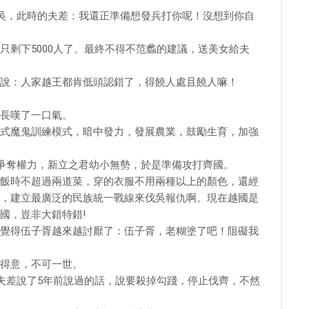
攻吳，此時的夫差：我還正準備想發兵打你呢！沒想到你自
只剩下5000人了。最終不得不范蠡的建議，送美女給夫
說：人家越王都肯低頭認錯了，得饒人處且饒人嘛！
長嘆了一口氣。
式魔鬼訓練模式，暗中發力，發展農業，鼓勵生育，加強
臣爭奪權力，新立之君幼小無勢，於是準備攻打齊國。
飯時不超過兩道菜，穿的衣服不用兩種以上的顏色，還經
，建立最廣泛的民族統一戰線來伐吳報仇啊。現在越國是
國，豈非大錯特錯!
覺得伍子胥越來越討厭了：伍子胥，老糊塗了吧！阻礙我
得意，不可一世。
對夫差說了5年前說過的話，說要殺掉勾踐，停止伐齊，不然