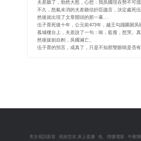
夫差聽了，勃然大怒，心想：我吳國現在勢不可擋
不久，怒氣未消的夫差聽信奸臣讒言，決定處死伍
然後就出現了文章開頭的那一幕……
伍子胥死後十年，公元前473年，越王勾踐圍困
孤城樓台上，夫差說了一句：唉，藍瘦，想哭。真
然後拔劍自刎，吳國滅亡。
伍子胥的預言，成真了，只是不知那雙眼睛是否有
美女視訊影音
視頻交友 床上直播
色、情微電影
午夜聊