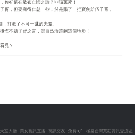
，你卻還在散布亡國之論？罪該萬死！
子胥，但要顯得仁慈一些，於是賜了一把寶劍給伍子胥，
吳國，打敗了不可一世的夫差。
後悔不聽子胥之言，讓自己淪落到這個地步！
看見？
天室大廳
美女視訊直播
視訊交友
免費a片
極樂台灣茶莊資訊交流區